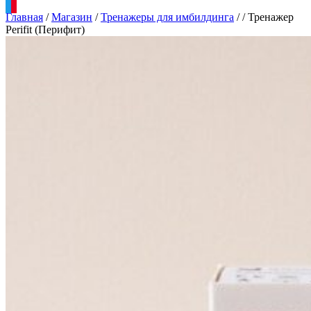
Главная
/
Магазин
/
Тренажеры для имбилдинга
/
/
Тренажер
Perifit (Перифит)