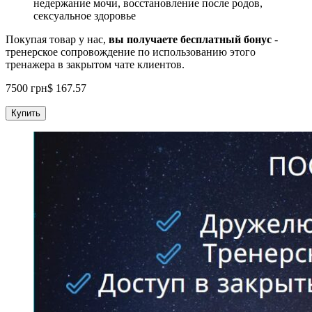
недержание мочи, восстановление после родов,
сексуальное здоровье
Покупая товар у нас,
вы получаете бесплатный бонус
-
тренерское сопровождение по использованию этого
тренажера в закрытом чате клиентов.
7500
грн
$
167.57
Купить