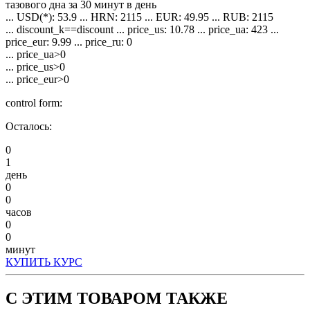
тазового дна за 30 минут в день
... USD(*): 53.9 ... HRN: 2115 ... EUR: 49.95 ... RUB: 2115
... discount_k==discount ... price_us: 10.78 ... price_ua: 423 ...
price_eur: 9.99 ... price_ru: 0
... price_ua>0
... price_us>0
... price_eur>0
control form:
Осталось:
0
1
день
0
0
часов
0
0
минут
КУПИТЬ КУРС
С ЭТИМ ТОВАРОМ ТАКЖЕ