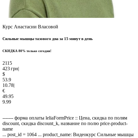
Курс Анастасии Власовой
Сильные мышцы
тазового дна
за 15 минут в день
СКИДКА
80%
только сегодня!
2115
423
грн
|
$
53.9
10.78
|
€
49.95
9.99
------- форма оплаты leliaFormPrice :: Цена, скидка по полям
discount, скидка discount_k, название по полю price-product-
name
... post_id = 1064 ... product_name: Видеокурс Сильные мышцы