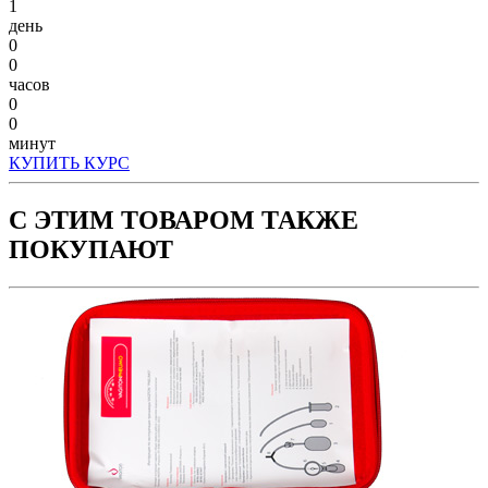
1
день
0
0
часов
0
0
минут
КУПИТЬ КУРС
С ЭТИМ ТОВАРОМ ТАКЖЕ
ПОКУПАЮТ