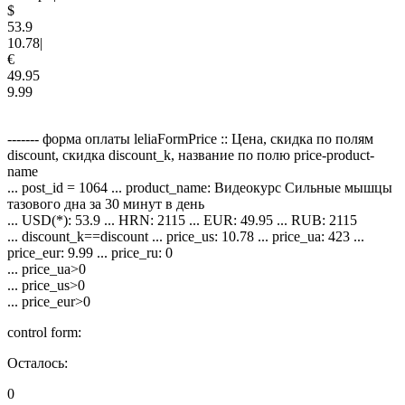
$
53.9
10.78
|
€
49.95
9.99
------- форма оплаты leliaFormPrice :: Цена, скидка по полям
discount, скидка discount_k, название по полю price-product-
name
... post_id = 1064 ... product_name: Видеокурс Сильные мышцы
тазового дна за 30 минут в день
... USD(*): 53.9 ... HRN: 2115 ... EUR: 49.95 ... RUB: 2115
... discount_k==discount ... price_us: 10.78 ... price_ua: 423 ...
price_eur: 9.99 ... price_ru: 0
... price_ua>0
... price_us>0
... price_eur>0
control form:
Осталось:
0