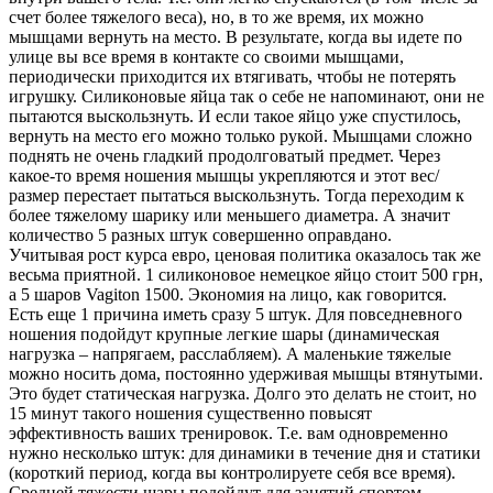
счет более тяжелого веса), но, в то же время, их можно
мышцами вернуть на место. В результате, когда вы идете по
улице вы все время в контакте со своими мышцами,
периодически приходится их втягивать, чтобы не потерять
игрушку. Силиконовые яйца так о себе не напоминают, они не
пытаются выскользнуть. И если такое яйцо уже спустилось,
вернуть на место его можно только рукой. Мышцами сложно
поднять не очень гладкий продолговатый предмет. Через
какое-то время ношения мышцы укрепляются и этот вес/
размер перестает пытаться выскользнуть. Тогда переходим к
более тяжелому шарику или меньшего диаметра. А значит
количество 5 разных штук совершенно оправдано.
Учитывая рост курса евро, ценовая политика оказалось так же
весьма приятной. 1 силиконовое немецкое яйцо стоит 500 грн,
а 5 шаров Vagiton 1500. Экономия на лицо, как говорится.
Есть еще 1 причина иметь сразу 5 штук. Для повседневного
ношения подойдут крупные легкие шары (динамическая
нагрузка – напрягаем, расслабляем). А маленькие тяжелые
можно носить дома, постоянно удерживая мышцы втянутыми.
Это будет статическая нагрузка. Долго это делать не стоит, но
15 минут такого ношения существенно повысят
эффективность ваших тренировок. Т.е. вам одновременно
нужно несколько штук: для динамики в течение дня и статики
(короткий период, когда вы контролируете себя все время).
Средней тяжести шары подойдут для занятий спортом.