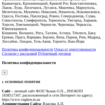
Краматорск, Кропивницкий, Кривой Рог, Константиновка,
Львов, Луцк, Лисичанск, Луганск, Макеевка, Мариуполь,
Мелитополь, Мукачево, Николаев, Никополь, Новомосковск,
Одесса, Полтава, Павлоград, Ровно, Северодонецк, Сумы,
Севастополь, Симферополь, Тернополь, Ужгород, Харьков,
Херсон, Хмельницкий, Чернигов, Черновцы, Черкассы,
Южноукраинск
Кишинев, Вильнюс, Рига, Таллин, Астана, Тбилиси, Баку,
Ереван, Прага, Варшава, Берлин, Вена, Париж, Рим, Мадрид,
Лиссабон, Лондон, Тель-Авив, Торонто, Нью-Йорк
Политика конфиденциальности
Отказ от ответственности
Согласие с рассылкой
Публичный договор
Политика конфиденциальности
×
1. ОСНОВНЫЕ ПОНЯТИЯ
Сайт
– личный сайт ФОП Чалык О.П.., РНОКПП
1838517347, расположенный в сети Интернет по адресу:
https://www.vagiton.in.ua
Администрация Сайта
: Власова А.П.