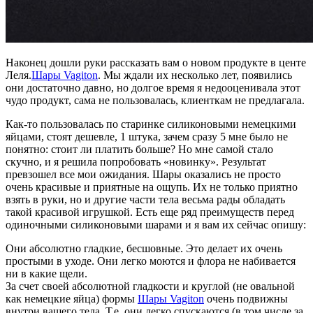
Наконец дошли руки рассказать вам о новом продукте в центе
Леля.
Шары Vagiton
. Мы ждали их несколько лет, появились
они достаточно давно, но долгое время я недооценивала этот
чудо продукт, сама не пользовалась, клиенткам не предлагала.
Как-то пользовалась по старинке силиконовыми немецкими
яйцами, стоят дешевле, 1 штука, зачем сразу 5 мне было не
понятно: стоит ли платить больше? Но мне самой стало
скучно, и я решила попробовать «новинку». Результат
превзошел все мои ожидания. Шары оказались не просто
очень красивые и приятные на ощупь. Их не только приятно
взять в руки, но и другие части тела весьма рады обладать
такой красивой игрушкой. Есть еще ряд преимуществ перед
одиночными силиконовыми шарами и я вам их сейчас опишу:
Они абсолютно гладкие, бесшовные. Это делает их очень
простыми в уходе. Они легко моются и флора не набивается
ни в какие щели.
За счет своей абсолютной гладкости и круглой (не овальной
как немецкие яйца) формы
Шары Vagiton
очень подвижны
внутри вашего тела. Т.е. они легко спускаются (в том числе за