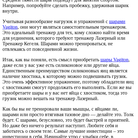
Например, попробуйте сделать пробежку, удерживая шарик
внутри.
Учитывая разнообразие нагрузок и упражнений с
шарами
Vagiton
, они могут являться самостоятельным тренажером.
Это идеальный тренажер для тех, кому сложно найти время
для уединения, которого требуют тренажер Лазерный или
Тренажер Кегеля. Шарами можно тренироваться, не
отвлекаясь от повседневной жизни.
Итак, как вы поняли, есть смысл приобретать
шары Vagiton
,
даже если у вас уже есть силиконовое или другие яйца.
Единственным преимуществом силиконовых яиц является
наличие хвостика, к которому можно подвешивать грузик.
Это очень эффективное упражнение, поэтому обладатели яиц
с хвостиками смогут продолжать его выполнять. Если же вы
приобретаете шары и у вас нет яйца с хвостиком, тогда это
грузик можно вешать на тренажер Лазерный.
Как бы вы не тренировали ваши мышцы, с яйцами ли,
шарами или просто втягивая тазовое дно — делайте это. Толк
будет. С шарами, безусловно, это будет быстрей и приятней.
Но даже без ничего результат наступит. Любите себя и
заботьтесь о своем теле. Самые лучшие инвестиции – это
инвестиции в себя. Начинайте утро с улыбки себе, в