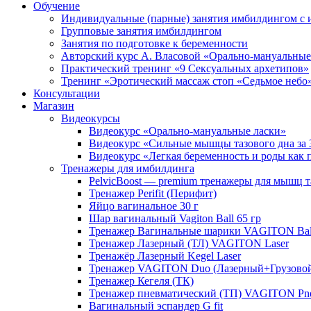
Обучение
Индивидуальные (парные) занятия имбилдингом с 
Групповые занятия имбилдингом
Занятия по подготовке к беременности
Авторский курс А. Власовой «Орально-мануальные
Практический тренинг «9 Сексуальных архетипов»
Тренинг «Эротический массаж стоп «Седьмое небо
Консультации
Магазин
Видеокурсы
Видеокурс «Орально-мануальные ласки»
Видеокурс «Сильные мышцы тазового дна за 
Видеокурс «Легкая б еременность и роды как 
Тренажеры для имбилдинга
PelvicBoost — premium тренажеры для мышц т
Тренажер Perifit (Перифит)
Яйцо вагинальное 30 г
Шар вагинальный Vagiton Ball 65 гр
Тренажер Вагинальные шарики VAGITON Bal
Тренажер Лазерный (ТЛ) VAGITON Laser
Тренажёр Лазерный Kegel Laser
Тренажер VAGITON Duo (Лазерный+Грузово
Тренажер Кегеля (ТК)
Тренажер пневматический (ТП) VAGITON P
Вагинальный эспандер G fit