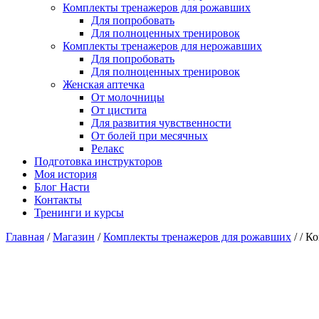
Комплекты тренажеров для рожавших
Для попробовать
Для полноценных тренировок
Комплекты тренажеров для нерожавших
Для попробовать
Для полноценных тренировок
Женская аптечка
От молочницы
От цистита
Для развития чувственности
От болей при месячных
Релакс
Подготовка инструкторов
Моя история
Блог Насти
Контакты
Тренинги и курсы
Главная
/
Магазин
/
Комплекты тренажеров для рожавших
/
/
Ко