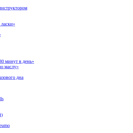
инструктором
 ласки»
»
30 минут в день»
по маслу»
азового дна
ls
й)
neumo