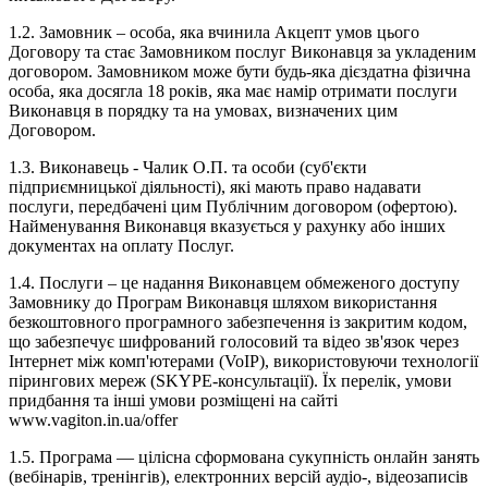
1.2. Замовник – особа, яка вчинила Акцепт умов цього
Договору та стає Замовником послуг Виконавця за укладеним
договором. Замовником може бути будь-яка дієздатна фізична
особа, яка досягла 18 років, яка має намір отримати послуги
Виконавця в порядку та на умовах, визначених цим
Договором.
1.3. Виконавець - Чалик О.П. та особи (суб'єкти
підприємницької діяльності), які мають право надавати
послуги, передбачені цим Публічним договором (офертою).
Найменування Виконавця вказується у рахунку або інших
документах на оплату Послуг.
1.4. Послуги – це надання Виконавцем обмеженого доступу
Замовнику до Програм Виконавця шляхом використання
безкоштовного програмного забезпечення із закритим кодом,
що забезпечує шифрований голосовий та відео зв'язок через
Інтернет між комп'ютерами (VoIP), використовуючи технології
пірингових мереж (SKYPE-консультації). Їх перелік, умови
придбання та інші умови розміщені на сайті
www.vagiton.in.ua/offer
1.5. Програма — цілісна сформована сукупність онлайн занять
(вебінарів, тренінгів), електронних версій аудіо-, відеозаписів