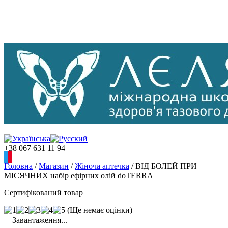
+38 067 631 11 94
Головна
/
Магазин
/
Жіноча аптечка
/
ВІД БОЛЕЙ ПРИ
МІСЯЧНИХ набір ефірних олій doTERRA
Сертифікований товар
(Ще немає оцінки)
Завантаження...