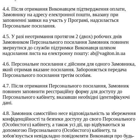
4.4. Після отримання Виконавцем підтвердження оплати,
Замовнику на адресу електронної пошти, вказану при
заповненні заявки на участь у Програмі, надсилається
Персональне посилання.
4.5. У разі неотримання протягом 2 (двох) робочих днів
Замовником Персонального посилання Замовник повинен
звернутися до служби підтримки Виконавця шляхом
надсилання листа на електронну пошту: ab@vagiton.in.ua
4.6. Персональне посилання є дійсним для одного Замовника,
який отримав вказане посилання. Забороняється передача
Персонального посилання третім особам.
4.7. Після отримання Персонального посилання, Замовник
повинен заповнити реєстраційну форму для доступу до
Персонального кабінету, вказавши необхідні ідентифікуючі
дані.
4.8. Замовник самостійно несе відповідальність за збереження
конфіденційності та безпеки доступу до свого Персонального
(Особистого) кабінету, а також усі дії, що відбуваються за
допомогою Персонального (Особистого) кабінету, та
зобов'язується невідкладно повідомляти Виконавця про будь-