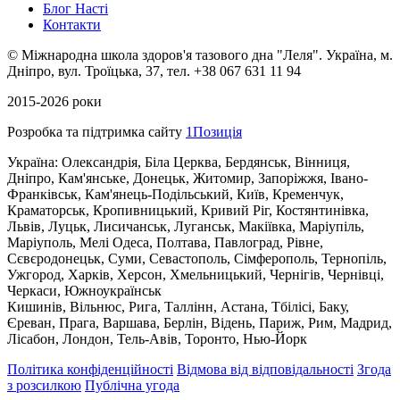
Блог Насті
Контакти
©
Міжнародна школа здоров'я тазового дна "Леля".
Українa, м.
Дніпро, вул. Троїцька, 37, тел. +38 067 631 11 94
2015-2026 роки
Розробка та підтримка сайту
1Позиція
Україна: Олександрія, Біла Церква, Бердянськ, Вінниця,
Дніпро, Кам'янське, Донецьк, Житомир, Запоріжжя, Івано-
Франківськ, Кам'янець-Подільський, Київ, Кременчук,
Краматорськ, Кропивницький, Кривий Ріг, Костянтинівка,
Львів, Луцьк, Лисичанськ, Луганськ, Макіївка, Маріупіль,
Маріуполь, Мелі Одеса, Полтава, Павлоград, Рівне,
Сєвєродонецьк, Суми, Севастополь, Сімферополь, Тернопіль,
Ужгород, Харків, Херсон, Хмельницький, Чернігів, Чернівці,
Черкаси, Южноукраїнськ
Кишинів, Вільнюс, Рига, Таллінн, Астана, Тбілісі, Баку,
Єреван, Прага, Варшава, Берлін, Відень, Париж, Рим, Мадрид,
Лісабон, Лондон, Тель-Авів, Торонто, Нью-Йорк
Політика конфіденційності
Відмова від відповідальності
Згода
з розсилкою
Публічна угода