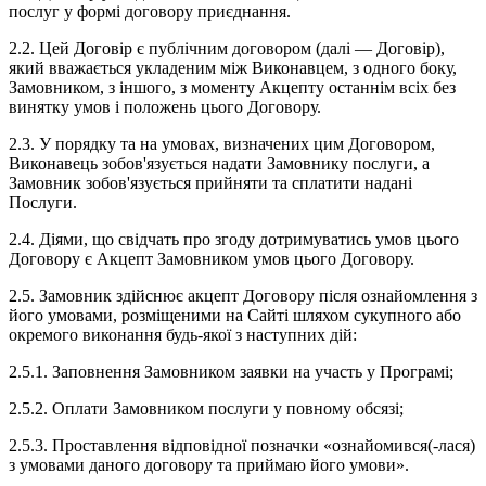
послуг у формі договору приєднання.
2.2. Цей Договір є публічним договором (далі — Договір),
який вважається укладеним між Виконавцем, з одного боку,
Замовником, з іншого, з моменту Акцепту останнім всіх без
винятку умов і положень цього Договору.
2.3. У порядку та на умовах, визначених цим Договором,
Виконавець зобов'язується надати Замовнику послуги, а
Замовник зобов'язується прийняти та сплатити надані
Послуги.
2.4. Діями, що свідчать про згоду дотримуватись умов цього
Договору є Акцепт Замовником умов цього Договору.
2.5. Замовник здійснює акцепт Договору після ознайомлення з
його умовами, розміщеними на Сайті шляхом сукупного або
окремого виконання будь-якої з наступних дій:
2.5.1. Заповнення Замовником заявки на участь у Програмі;
2.5.2. Оплати Замовником послуги у повному обсязі;
2.5.3. Проставлення відповідної позначки «ознайомився(-лася)
з умовами даного договору та приймаю його умови».