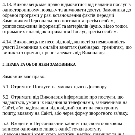
4.13. Виконавець має право відмовитися від надання послуг в
односторонньому порядку та анулювати доступ Замовника до
обраної програми у разі встановлення фактів передачі
Замовником Персонального посилання третім особам,
розповсюдження інформації та матеріалів (аудіо, відео тощо),
отриманих внаслідок отримання Послуг, третім особам.
4.14. Виконавець не несе відповідальності за неможливість
участі Замовника в онлайн заняттях (вебінарах, тренінгах), що
виникла з причин, що не залежать від Виконавця.
5. ПРАВА ТА ОБОВ'ЯЗКИ ЗАМОВНИКА
Замовник має право:
5.1. Отримати Послуги на умовах цього Договору.
5.2. Отримати від Виконавця інформацію про послуги, що
надаються, умови їх надання за телефонами, зазначеними на
Сайті, або надіславши відповідний запит на електронну
пошту, вказану на Сайті, або через форму зворотного зв'язку.
5.3. Входити в Персональний кабінет під своїм обліковим
записом одночасно лише з однієї точки доступу
(персональний комп'ютер, ноутбук, нетбук, планшет та ін.).