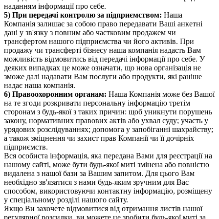
наданням інформації про себе.
5) При передачі контролю за підприємством:
Наша
Компанія залишає за собою право передавати Ваші анкетні
дані у зв'язку з повним або частковим продажем чи
трансфертом нашого підприємства чи його активів. При
продажу чи трансферті бізнесу наша компанія надасть Вам
можливість відмовитись від передачі інформації про себе. У
деяких випадках це може означати, що нова організація не
зможе далі надавати Вам послуги або продукти, які раніше
надає наша компанія.
6) Правоохоронним органам:
Наша Компанія може без Вашої
на те згоди розкривати персональну інформацію третім
сторонам з будь-якої з таких причин: щоб уникнути порушень
закону, нормативних правових актів або ухвал суду; участь у
урядових розслідуваннях; допомога у запобіганні шахрайству;
а також зміцнення чи захист прав Компанії чи її дочірніх
підприємств.
Вся особиста інформація, яка передана Вами для реєстрації на
нашому сайті, може бути будь-якої миті змінена або повністю
видалена з нашої бази за Вашим запитом. Для цього Вам
необхідно зв'язатися з нами будь-яким зручним для Вас
способом, використовуючи контактну інформацію, розміщену
у спеціальному розділі нашого сайту.
Якщо Ви захочете відмовитися від отримання листів нашої
регулярної розсилки, ви можете це зробити будь-якої миті за