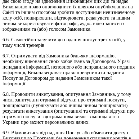
дає свою згоду на здійснення Виконавцем цих дій та надає
Виконавцю право оприлюднити їх шляхом опублікування на
Сайті та іншим способом зробити доступними невизначеному
колу осіб, поширювати, відтворювати, редагувати та іншим
чином використовувати фотографії, аудіо- відео записи із
зображенням та (або) голосом Замовника.
6.6. Самостійно залучити до надання послуг третіх осіб, у
тому числі тренерів.
6.7. Отримувати від Замовника будь-яку інформацію,
необхідну виконання своїх зобов'язань за Договором. У разі
ненадання інформації, неповного або неправильного подання
інформації, Виконавець має право призупинити надання
Послуг за Договором до надання Замовником такої
інформації.
6.8. Проводити анкетування, опитування Замовника, у тому
числі запитувати отримані відгуки про отримані послуги,
поширювати (публікувати або іншим чином поширювати)
результати анкетування (опитування) та отримані відгуки про
отримані послуги з дотриманням вимог законодавства
України про захист персональних даних.
6.9. Відмовитися від надання Послуг або обмежити доступ
Виконавця до Програми без повернення сплачених коштів у