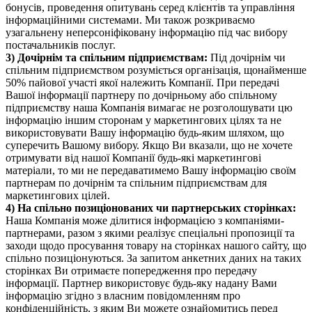
бонусів, проведення опитувань серед клієнтів та управління
інформаційними системами. Ми також розкриваємо
узагальнену неперсоніфіковану інформацію під час вибору
постачальників послуг.
3) Дочірнім та спільним підприємствам:
Під дочірнім чи
спільним підприємством розуміється організація, щонайменше
50% пайової участі якої належить Компанії. При передачі
Вашої інформації партнеру по дочірньому або спільному
підприємству наша Компанія вимагає не розголошувати цю
інформацію іншим сторонам у маркетингових цілях та не
використовувати Вашу інформацію будь-яким шляхом, що
суперечить Вашому вибору. Якщо Ви вказали, що не хочете
отримувати від нашої Компанії будь-які маркетингові
матеріали, то ми не передаватимемо Вашу інформацію своїм
партнерам по дочірнім та спільним підприємствам для
маркетингових цілей.
4) На спільно позиціонованих чи партнерських сторінках:
Наша Компанія може ділитися інформацією з компаніями-
партнерами, разом з якими реалізує спеціальні пропозиції та
заходи щодо просування товару на сторінках нашого сайту, що
спільно позиціонуються. За запитом анкетних даних на таких
сторінках Ви отримаєте попередження про передачу
інформації. Партнер використовує будь-яку надану Вами
інформацію згідно з власним повідомленням про
конфіденційність, з яким Ви можете ознайомитись перед