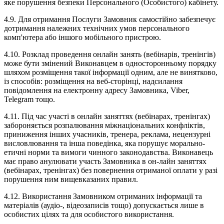
яке порушення безпеки Персонального (Особистого) кабінету.
4.9. Для отримання Послуги Замовник самостійно забезпечує
дотримання належних технічних умов персонального
комп'ютера або іншого мобільного пристрою.
4.10. Розклад проведення онлайн занять (вебінарів, тренінгів)
може бути змінений Виконавцем в односторонньому порядку
шляхом розміщення такої інформації одним, але не винятково,
із способів: розміщення на веб-сторінці, надсилання
повідомлення на електронну адресу Замовника, Viber,
Telegram тощо.
4.11. Під час участі в онлайн заняттях (вебінарах, тренінгах)
забороняється розпалювання міжнаціональних конфліктів,
приниження інших учасників, тренера, реклама, нецензурні
висловлювання та інша поведінка, яка порушує морально-
етичні норми та вимоги чинного законодавства. Виконавець
має право анулювати участь Замовника в он-лайн заняттях
(вебінарах, тренінгах) без повернення отриманої оплати у разі
порушення ним вищевказаних правил.
4.12. Використання Замовником отриманих інформації та
матеріалів (аудіо-, відеозаписів тощо) допускається лише в
особистих цілях та для особистого використання.