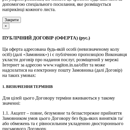
допомогою спеціального посилання, яке розміщується
наприкінці кожного листа.
Закрити
×
ПУБЛІЧНИЙ ДОГОВІР (ОФЕРТА) (рус.)
Ця оферта адресована будь-якій особі (невизначеному колу
осіб) (далі «Замовник») і є публічною пропозицією Виконавця
укласти договір про надання послуг, розміщений у мережі
Інтернет за адресою www.vagiton.in.ua/offer та може
надсилатися на електронну пошту Замовника (далі Договір)
на таких умовах:
1. ВИЗНАЧЕННЯ ТЕРМІНІВ
Для цілей цього Договору терміни вживаються у такому
значенні:
1.1. Акцепт – повне, безумовне та беззастережне прийняття
Замовником умов цього Договору без будь-яких винятків та/
або обмежень та є рівносильним укладенню двостороннього
письмового Договору.