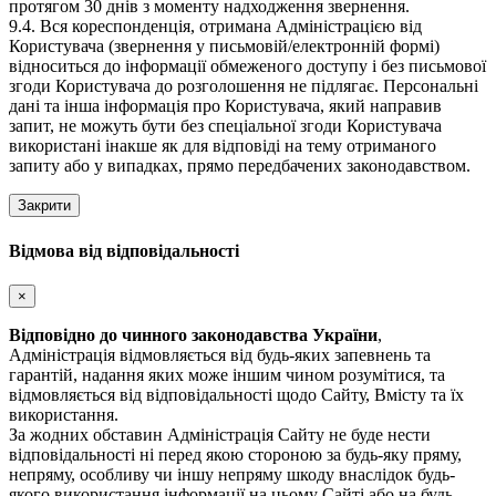
протягом 30 днів з моменту надходження звернення.
9.4. Вся кореспонденція, отримана Адміністрацією від
Користувача (звернення у письмовій/електронній формі)
відноситься до інформації обмеженого доступу і без письмової
згоди Користувача до розголошення не підлягає. Персональні
дані та інша інформація про Користувача, який направив
запит, не можуть бути без спеціальної згоди Користувача
використані інакше як для відповіді на тему отриманого
запиту або у випадках, прямо передбачених законодавством.
Закрити
Відмова від відповідальності
×
Відповідно до чинного законодавства України
,
Адміністрація відмовляється від будь-яких запевнень та
гарантій, надання яких може іншим чином розумітися, та
відмовляється від відповідальності щодо Сайту, Вмісту та їх
використання.
За жодних обставин Адміністрація Сайту не буде нести
відповідальності ні перед якою стороною за будь-яку пряму,
непряму, особливу чи іншу непряму шкоду внаслідок будь-
якого використання інформації на цьому Сайті або на будь-