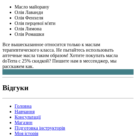
Масло майорану
Олія Лаванди
Олія Фенхеля
Олія перцевої м'яти
Олія Лимона
Олія Ромашки
Все вышесказанное относится только к маслам
терапевтического класса. Не пытайтесь использовать
аптечные масла таким образом! Хотите покупать масла
doTerra с 25% скидкой? Пишите нам в мессенджер, мы
расскажем как.
Відгуки
Головна
Навчання
Консультації
Магазин
Підготовка інструкторів
Моя історія