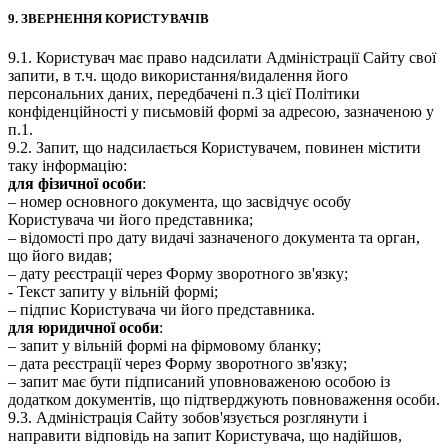
9. ЗВЕРНЕННЯ КОРИСТУВАЧІВ
9.1. Користувач має право надсилати Адміністрації Сайту свої
запити, в т.ч. щодо використання/видалення його
персональних даних, передбачені п.3 цієї Політики
конфіденційності у письмовій формі за адресою, зазначеною у
п.1.
9.2. Запит, що надсилається Користувачем, повинен містити
таку інформацію:
для фізичної особи
:
– номер основного документа, що засвідчує особу
Користувача чи його представника;
– відомості про дату видачі зазначеного документа та орган,
що його видав;
– дату реєстрації через Форму зворотного зв'язку;
- Текст запиту у вільній формі;
– підпис Користувача чи його представника.
для юридичної особи
:
– запит у вільній формі на фірмовому бланку;
– дата реєстрації через Форму зворотного зв'язку;
– запит має бути підписаний уповноваженою особою із
додатком документів, що підтверджують повноваження особи.
9.3. Адміністрація Сайту зобов'язується розглянути і
направити відповідь на запит Користувача, що надійшов,