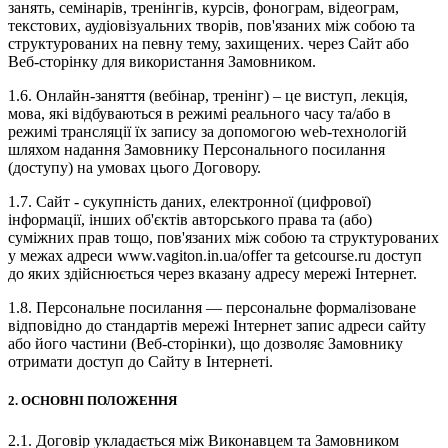
занять, семінарів, тренінгів, курсів, фонограм, відеограм,
текстових, аудіовізуальних творів, пов'язаних між собою та
структурованих на певну тему, захищених. через Сайт або
Веб-сторінку для використання Замовником.
1.6. Онлайн-заняття (вебінар, тренінг) – це виступ, лекція,
мова, які відбуваються в режимі реального часу та/або в
режимі трансляції їх запису за допомогою web-технологій
шляхом надання Замовнику Персонального посилання
(доступу) на умовах цього Договору.
1.7. Сайт - сукупність даних, електронної (цифрової)
інформації, інших об'єктів авторського права та (або)
суміжних прав тощо, пов'язаних між собою та структурованих
у межах адреси www.vagiton.in.ua/offer та getcourse.ru доступ
до яких здійснюється через вказану адресу мережі Інтернет.
1.8. Персональне посилання — персональне формалізоване
відповідно до стандартів мережі Інтернет запис адреси сайту
або його частини (Веб-сторінки), що дозволяє Замовнику
отримати доступ до Сайту в Інтернеті.
2. ОСНОВНІ ПОЛОЖЕННЯ
2.1. Договір укладається між Виконавцем та Замовником