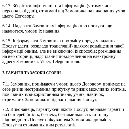
6.13. Зберігати інформацію та інформацію (у тому числі
персональні дані), отримані від Замовника на виконання умов
цього Договору.
6.14. Надавати Замовнику інформацію про послуги, що
надаються, умови їх надання.
6.15. Інформувати Замовника про зміну порядку надання
Послуг (дати, розклади трансляцій) шляхом розміщення такої
інформації одним, але не виключно, із способів: розміщення
на веб-сторінці, надсилання повідомлення на електронну
адресу Замовника, Viber, Telegram тощо.
7. ГАРАНТІЇ ТА ЗАСОБИ СТОРІН
7.1. Замовник, приймаючи умови цього Договору, приймає на
себе ризик неотримання прибутку та ризик можливих збитків,
пов'язаних із використанням знань, умінь, навичок,
отриманих Замовником під час надання Послуг.
7.2. Виконавець, гарантуючи якість Послуг, не надає гарантій
на безперебійність, безпеку, безпомилковість та точну
відповідність Послуг очікуванням Замовника до змісту
Послуг та отриманих ним результатів.