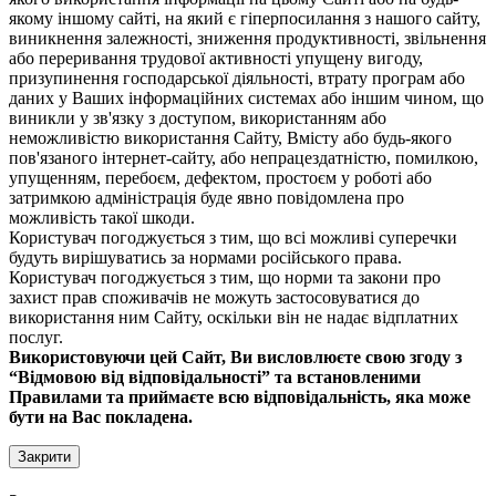
якому іншому сайті, на який є гіперпосилання з нашого сайту,
виникнення залежності, зниження продуктивності, звільнення
або переривання трудової активності упущену вигоду,
призупинення господарської діяльності, втрату програм або
даних у Ваших інформаційних системах або іншим чином, що
виникли у зв'язку з доступом, використанням або
неможливістю використання Сайту, Вмісту або будь-якого
пов'язаного інтернет-сайту, або непрацездатністю, помилкою,
упущенням, перебоєм, дефектом, простоєм у роботі або
затримкою адміністрація буде явно повідомлена про
можливість такої шкоди.
Користувач погоджується з тим, що всі можливі суперечки
будуть вирішуватись за нормами російського права.
Користувач погоджується з тим, що норми та закони про
захист прав споживачів не можуть застосовуватися до
використання ним Сайту, оскільки він не надає відплатних
послуг.
Використовуючи цей Сайт, Ви висловлюєте свою згоду з
“Відмовою від відповідальності” та встановленими
Правилами та приймаєте всю відповідальність, яка може
бути на Вас покладена.
Закрити