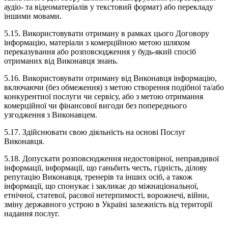
аудіо- та відеоматеріалів у текстовий формат) або перекладу
іншими мовами.
5.15. Використовувати отриману в рамках цього Договору
інформацію, матеріали з комерційною метою шляхом
переказування або розповсюдження у будь-який спосіб
отриманих від Виконавця знань.
5.16. Використовувати отриману від Виконавця інформацію,
включаючи (без обмеження) з метою створення подібної та/або
конкурентної послуги чи сервісу, або з метою отримання
комерційної чи фінансової вигоди без попереднього
узгодження з Виконавцем.
5.17. Здійснювати свою діяльність на основі Послуг
Виконавця.
5.18. Допускати розповсюдження недостовірної, неправдивої
інформації, інформації, що ганьбить честь, гідність, ділову
репутацію Виконавця, тренерів та інших осіб, а також
інформації, що спонукає і закликає до міжнаціональної,
етнічної, статевої, расової нетерпимості, ворожнечі, війни,
зміну державного устрою в Україні залежність від території
надання послуг.