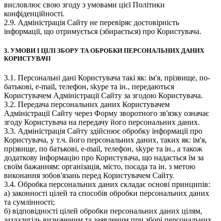
висловлює свою згоду з умовами цієї Політики
конфіденційності.
2.9. Адміністрація Сайту не перевіряє достовірність
інформації, що отримується (збирається) про Користувача.
3. УМОВИ І ЦІЛІ ЗБОРУ ТА ОБРОБКИ ПЕРСОНАЛЬНИХ ДАНИХ
КОРИСТУВАЧІ
3.1. Персональні дані Користувача такі як: ім'я, прізвище, по-
батькові, e-mail, телефон, skype та ін., передаються
Користувачем Адміністрації Сайту за згодою Користувача.
3.2. Передача персональних даних Користувачем
Адміністрації Сайту через Форму зворотного зв'язку означає
згоду Користувача на передачу його персональних даних.
3.3. Адміністрація Сайту здійснює обробку інформації про
Користувача, у т.ч. його персональних даних, таких як: ім'я,
прізвище, по батькові, e-mail, телефон, skype та ін., а також
додаткову інформацію про Користувача, що надається їм за
своїм бажанням: організація, місто, посада та ін. з метою
виконання зобов'язань перед Користувачем Сайту.
3.4. Обробка персональних даних складає основі принципів:
а) законності цілей та способів обробки персональних даних
та сумлінності;
б) відповідності цілей обробки персональних даних цілям,
заздалегідь визначеним та заявленим при зборі персональних