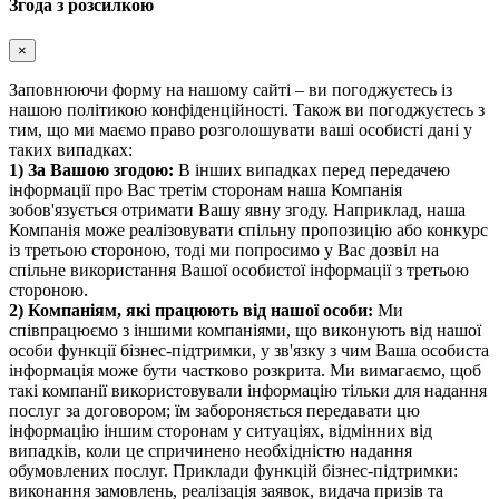
Згода з розсилкою
×
Заповнюючи форму на нашому сайті – ви погоджуєтесь із
нашою політикою конфіденційності. Також ви погоджуєтесь з
тим, що ми маємо право розголошувати ваші особисті дані у
таких випадках:
1) За Вашою згодою:
В інших випадках перед передачею
інформації про Вас третім сторонам наша Компанія
зобов'язується отримати Вашу явну згоду. Наприклад, наша
Компанія може реалізовувати спільну пропозицію або конкурс
із третьою стороною, тоді ми попросимо у Вас дозвіл на
спільне використання Вашої особистої інформації з третьою
стороною.
2) Компаніям, які працюють від нашої особи:
Ми
співпрацюємо з іншими компаніями, що виконують від нашої
особи функції бізнес-підтримки, у зв'язку з чим Ваша особиста
інформація може бути частково розкрита. Ми вимагаємо, щоб
такі компанії використовували інформацію тільки для надання
послуг за договором; їм забороняється передавати цю
інформацію іншим сторонам у ситуаціях, відмінних від
випадків, коли це спричинено необхідністю надання
обумовлених послуг. Приклади функцій бізнес-підтримки:
виконання замовлень, реалізація заявок, видача призів та