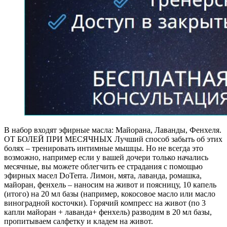
В набор входят эфирные масла: Майорана, Лаванды, Фенхеля.
ОТ БОЛЕЙ ПРИ МЕСЯЧНЫХ Лучший способ забыть об этих
болях – тренировать интимные мышцы. Но не всегда это
возможно, например если у вашей дочери только начались
месячные, вы можете облегчить ее страдания с помощью
эфирных масел DoTerra. Лимон, мята, лаванда, ромашка,
майоран, фенхель – наносим на живот и поясницу, 10 капель
(итого) на 20 мл базы (например, кокосовое масло или масло
виноградной косточки). Горячий компресс на живот (по 3
капли майоран + лаванда+ фенхель) разводим в 20 мл базы,
пропитываем салфетку и кладем на живот.