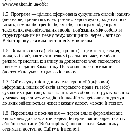
www.vagiton.in.ua/offer
1.5. Програма — цілісна сформована сукупність онлайн занять
(вебінарів, тренінгів), електронних версій аудіо-, відеозаписів
занять, семінарів, тренінгів, курсів, фонограм, відеограм,
текстових, аудіовізуальних творів, пов'язаних між собою та
структурованих на певну тему, захищених. через Сайт або
Веб-сторінку для використання Замовником.
1.6. Онлайн-заняття (вебінар, тренінг) – це виступ, лекція,
мова, які відбуваються в режимі реального часу та/або в
режимі трансляції їх запису за допомогою web-технологій
шляхом надання Замовнику Персонального посилання
(доступу) на умовах цього Договору.
1.7. Сайт - сукупність даних, електронної (цифрової)
інформації, інших об'єктів авторського права та (або)
суміжних прав тощо, пов'язаних між собою та структурованих
у межах адреси www.vagiton.in.ua/offer та getcourse.ru доступ
до яких здійснюється через вказану адресу мережі Інтернет.
1.8. Персональне посилання — персональне формалізоване
відповідно до стандартів мережі Інтернет запис адреси сайту
або його частини (Веб-сторінки), що дозволяє Замовнику
отримати доступ до Сайту в Інтернеті.