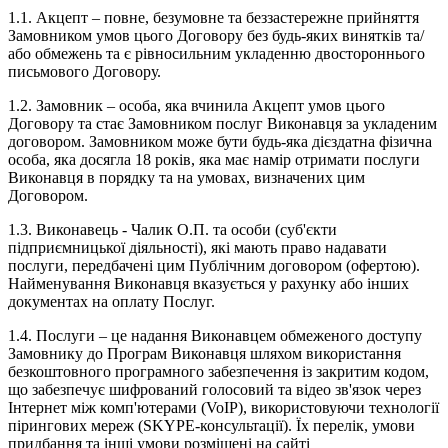
1.1. Акцепт – повне, безумовне та беззастережне прийняття
Замовником умов цього Договору без будь-яких винятків та/
або обмежень та є рівносильним укладенню двостороннього
письмового Договору.
1.2. Замовник – особа, яка вчинила Акцепт умов цього
Договору та стає Замовником послуг Виконавця за укладеним
договором. Замовником може бути будь-яка дієздатна фізична
особа, яка досягла 18 років, яка має намір отримати послуги
Виконавця в порядку та на умовах, визначених цим
Договором.
1.3. Виконавець - Чалик О.П. та особи (суб'єкти
підприємницької діяльності), які мають право надавати
послуги, передбачені цим Публічним договором (офертою).
Найменування Виконавця вказується у рахунку або інших
документах на оплату Послуг.
1.4. Послуги – це надання Виконавцем обмеженого доступу
Замовнику до Програм Виконавця шляхом використання
безкоштовного програмного забезпечення із закритим кодом,
що забезпечує шифрований голосовий та відео зв'язок через
Інтернет між комп'ютерами (VoIP), використовуючи технології
пірингових мереж (SKYPE-консультації). Їх перелік, умови
придбання та інші умови розміщені на сайті