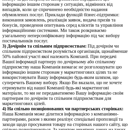
інформацію іншим сторонам у ситуаціях, відмінних від
випадків, коли це спричинено необхідністю надання
обумовлених послуг. Приклади функцій бізнес-підтримки:
виконання замовлень, реалізація заявок, видача призів та
бонусів, проведення опитувань серед клієнтів та управління
інформаційними системами. Ми також розкриваємо
узагальнену неперсоніфіковану інформацію під час вибору
постачальників послуг.
3) Дочірнім та спільним підприємствам:
Під дочірнім чи
спільним підприємством розуміється організація, щонайменше
50% пайової участі якої належить Компанії. При передачі
Вашої інформації партнеру по дочірньому або спільному
підприємству наша Компанія вимагає не розголошувати цю
інформацію іншим сторонам у маркетингових цілях та не
використовувати Вашу інформацію будь-яким шляхом, що
суперечить Вашому вибору. Якщо Ви вказали, що не хочете
отримувати від нашої Компанії будь-які маркетингові
матеріали, то ми не передаватимемо Вашу інформацію своїм
партнерам по дочірнім та спільним підприємствам для
маркетингових цілей.
4) На спільно позиціонованих чи партнерських сторінках:
Наша Компанія може ділитися інформацією з компаніями-
партнерами, разом з якими реалізує спеціальні пропозиції та
заходи щодо просування товару на сторінках нашого сайту, що
спільно позиціонуються. За запитом анкетних даних на таких