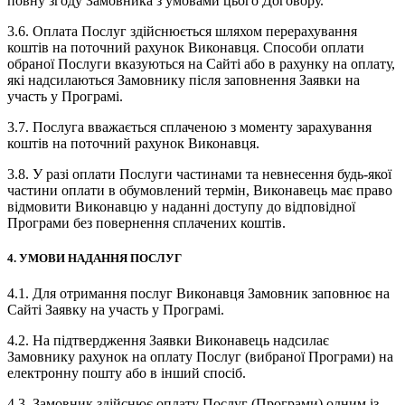
повну згоду Замовника з умовами цього Договору.
3.6. Оплата Послуг здійснюється шляхом перерахування
коштів на поточний рахунок Виконавця. Способи оплати
обраної Послуги вказуються на Сайті або в рахунку на оплату,
які надсилаються Замовнику після заповнення Заявки на
участь у Програмі.
3.7. Послуга вважається сплаченою з моменту зарахування
коштів на поточний рахунок Виконавця.
3.8. У разі оплати Послуги частинами та невнесення будь-якої
частини оплати в обумовлений термін, Виконавець має право
відмовити Виконавцю у наданні доступу до відповідної
Програми без повернення сплачених коштів.
4. УМОВИ НАДАННЯ ПОСЛУГ
4.1. Для отримання послуг Виконавця Замовник заповнює на
Сайті Заявку на участь у Програмі.
4.2. На підтвердження Заявки Виконавець надсилає
Замовнику рахунок на оплату Послуг (вибраної Програми) на
електронну пошту або в інший спосіб.
4.3. Замовник здійснює оплату Послуг (Програми) одним із