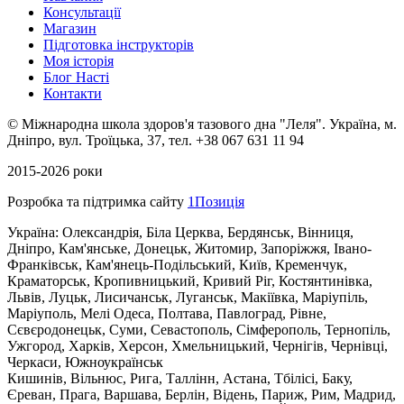
Консультації
Магазин
Підготовка інструкторів
Моя історія
Блог Насті
Контакти
©
Міжнародна школа здоров'я тазового дна "Леля".
Українa, м.
Дніпро, вул. Троїцька, 37, тел. +38 067 631 11 94
2015-2026 роки
Розробка та підтримка сайту
1Позиція
Україна: Олександрія, Біла Церква, Бердянськ, Вінниця,
Дніпро, Кам'янське, Донецьк, Житомир, Запоріжжя, Івано-
Франківськ, Кам'янець-Подільський, Київ, Кременчук,
Краматорськ, Кропивницький, Кривий Ріг, Костянтинівка,
Львів, Луцьк, Лисичанськ, Луганськ, Макіївка, Маріупіль,
Маріуполь, Мелі Одеса, Полтава, Павлоград, Рівне,
Сєвєродонецьк, Суми, Севастополь, Сімферополь, Тернопіль,
Ужгород, Харків, Херсон, Хмельницький, Чернігів, Чернівці,
Черкаси, Южноукраїнськ
Кишинів, Вільнюс, Рига, Таллінн, Астана, Тбілісі, Баку,
Єреван, Прага, Варшава, Берлін, Відень, Париж, Рим, Мадрид,