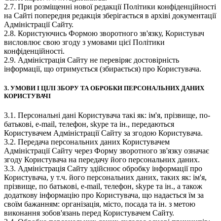
2.7. При розміщенні нової редакції Політики конфіденційності
на Сайті попередня редакція зберігається в архіві документації
Адміністрації Сайту.
2.8. Користуючись Формою зворотного зв'язку, Користувач
висловлює свою згоду з умовами цієї Політики
конфіденційності.
2.9. Адміністрація Сайту не перевіряє достовірність
інформації, що отримується (збирається) про Користувача.
3. УМОВИ І ЦІЛІ ЗБОРУ ТА ОБРОБКИ ПЕРСОНАЛЬНИХ ДАНИХ
КОРИСТУВАЧІ
3.1. Персональні дані Користувача такі як: ім'я, прізвище, по-
батькові, e-mail, телефон, skype та ін., передаються
Користувачем Адміністрації Сайту за згодою Користувача.
3.2. Передача персональних даних Користувачем
Адміністрації Сайту через Форму зворотного зв'язку означає
згоду Користувача на передачу його персональних даних.
3.3. Адміністрація Сайту здійснює обробку інформації про
Користувача, у т.ч. його персональних даних, таких як: ім'я,
прізвище, по батькові, e-mail, телефон, skype та ін., а також
додаткову інформацію про Користувача, що надається їм за
своїм бажанням: організація, місто, посада та ін. з метою
виконання зобов'язань перед Користувачем Сайту.