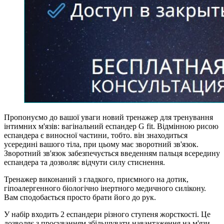
Пропонуємо до вашої уваги новий тренажер для тренування
інтимних м'язів: вагінальний еспандер G fit. Відмінною рисою
еспандера є виносної частини, тобто. він знаходиться
усередині вашого тіла, при цьому має зворотний зв'язок.
Зворотний зв'язок забезпечується введенням пальця всередину
еспандера та дозволяє відчути силу стиснення.
Тренажер виконаний з гладкого, приємного на дотик,
гіпоалергенного біологічно інертного медичного силікону.
Вам сподобається просто брати його до рук.
У набір входить 2 еспандери різного ступеня жорсткості. Це
дозволяє з просуванням збільшувати навантаження на м'язи