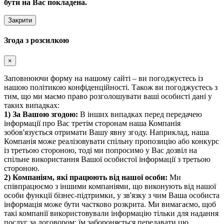
бути на Вас покладена.
Закрити
Згода з розсилкою
×
Заповнюючи форму на нашому сайті – ви погоджуєтесь із
нашою політикою конфіденційності. Також ви погоджуєтесь з
тим, що ми маємо право розголошувати ваші особисті дані у
таких випадках:
1) За Вашою згодою:
В інших випадках перед передачею
інформації про Вас третім сторонам наша Компанія
зобов'язується отримати Вашу явну згоду. Наприклад, наша
Компанія може реалізовувати спільну пропозицію або конкурс
із третьою стороною, тоді ми попросимо у Вас дозвіл на
спільне використання Вашої особистої інформації з третьою
стороною.
2) Компаніям, які працюють від нашої особи:
Ми
співпрацюємо з іншими компаніями, що виконують від нашої
особи функції бізнес-підтримки, у зв'язку з чим Ваша особиста
інформація може бути частково розкрита. Ми вимагаємо, щоб
такі компанії використовували інформацію тільки для надання
послуг за договором; їм забороняється передавати цю