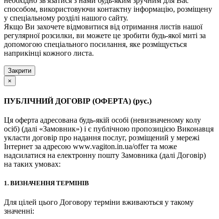
необхідно зв'язатися з нами будь-яким зручним для Вас
способом, використовуючи контактну інформацію, розміщену
у спеціальному розділі нашого сайту.
Якщо Ви захочете відмовитися від отримання листів нашої
регулярної розсилки, ви можете це зробити будь-якої миті за
допомогою спеціального посилання, яке розміщується
наприкінці кожного листа.
Закрити
×
ПУБЛІЧНИЙ ДОГОВІР (ОФЕРТА) (рус.)
Ця оферта адресована будь-якій особі (невизначеному колу
осіб) (далі «Замовник») і є публічною пропозицією Виконавця
укласти договір про надання послуг, розміщений у мережі
Інтернет за адресою www.vagiton.in.ua/offer та може
надсилатися на електронну пошту Замовника (далі Договір)
на таких умовах:
1. ВИЗНАЧЕННЯ ТЕРМІНІВ
Для цілей цього Договору терміни вживаються у такому
значенні: