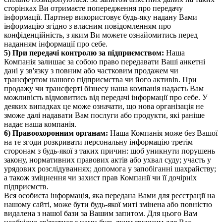
сторінках Ви отримаєте попередження про передачу
інформації. Партнер використовує будь-яку надану Вами
інформацію згідно з власним повідомленням про
конфіденційність, з яким Ви можете ознайомитись перед
наданням інформації про себе.
5) При передачі контролю за підприємством:
Наша
Компанія залишає за собою право передавати Ваші анкетні
дані у зв'язку з повним або частковим продажем чи
трансфертом нашого підприємства чи його активів. При
продажу чи трансферті бізнесу наша компанія надасть Вам
можливість відмовитись від передачі інформації про себе. У
деяких випадках це може означати, що нова організація не
зможе далі надавати Вам послуги або продукти, які раніше
надає наша компанія.
6) Правоохоронним органам:
Наша Компанія може без Вашої
на те згоди розкривати персональну інформацію третім
сторонам з будь-якої з таких причин: щоб уникнути порушень
закону, нормативних правових актів або ухвал суду; участь у
урядових розслідуваннях; допомога у запобіганні шахрайству;
а також зміцнення чи захист прав Компанії чи її дочірніх
підприємств.
Вся особиста інформація, яка передана Вами для реєстрації на
нашому сайті, може бути будь-якої миті змінена або повністю
видалена з нашої бази за Вашим запитом. Для цього Вам