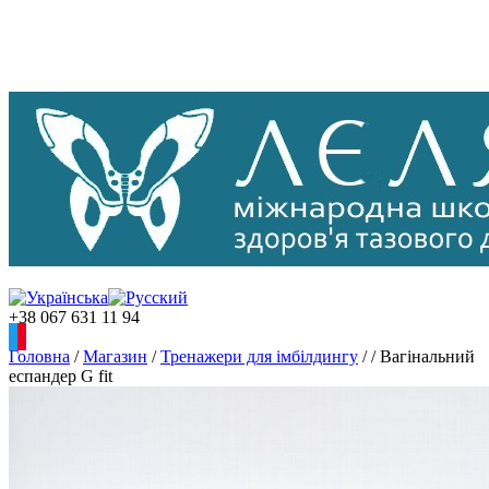
+38 067 631 11 94
Головна
/
Магазин
/
Тренажери для імбілдингу
/
/
Вагінальний
еспандер G fit