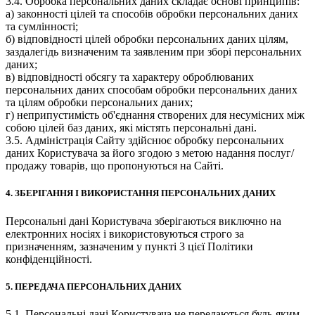
3.4. Обробка персональних даних складає основі принципів:
а) законності цілей та способів обробки персональних даних
та сумлінності;
б) відповідності цілей обробки персональних даних цілям,
заздалегідь визначеним та заявленим при зборі персональних
даних;
в) відповідності обсягу та характеру оброблюваних
персональних даних способам обробки персональних даних
та цілям обробки персональних даних;
г) неприпустимість об'єднання створених для несумісних між
собою цілей баз даних, які містять персональні дані.
3.5. Адміністрація Сайту здійснює обробку персональних
даних Користувача за його згодою з метою надання послуг/
продажу товарів, що пропонуються на Сайті.
4. ЗБЕРІГАННЯ І ВИКОРИСТАННЯ ПЕРСОНАЛЬНИХ ДАНИХ
Персональні дані Користувача зберігаються виключно на
електронних носіях і використовуються строго за
призначенням, зазначеним у пункті 3 цієї Політики
конфіденційності.
5. ПЕРЕДАЧА ПЕРСОНАЛЬНИХ ДАНИХ
5.1. Персональні дані Користувача не передаються будь-яким