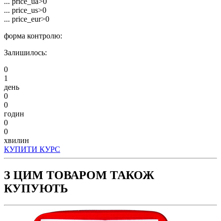
... price_ua>0
... price_us>0
... price_eur>0
форма контролю:
Залишилось:
0
1
день
0
0
годин
0
0
хвилин
КУПИТИ КУРС
З ЦИМ ТОВАРОМ ТАКОЖ
КУПУЮТЬ