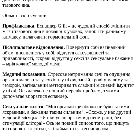
тазового дна.
Області застосування:
Профілактика.
Еспандер G fit – це чудовий спосіб зміцнити
м'язи тазового дна в домашніх умовах, запобігти ранньому
клімаксу, налагодити гормональний фон.
Післяпологове відновлення.
Повернути собі вагінальний
об'єм, впевненість у собі, відчуття сексуальності та
привабливості, яскраві відчуття у сексі та сексуальне бажання
– мрія кожної молодої мами.
Медичні показання.
Стресове нетримання сечі та опущення
органів малого тазу, сухість у піхву, застій крові у малому тазі,
геморой, вагінальний метеоризм та слабкий місцевий імунітет
у піхві. Ось далеко не повний перелік проблем, з якими
допомагає впоратися еспандер.
Сексуальне життя.
"Мої оргазми ще ніколи не були такими
яскравими, а бажання таким сильним". «Схоже, у нас другий
медовий місяць». «Я відчуваю оргазм від пенетрації, без
стимуляції клітора!» Ось не повний список того, що пишуть
та говорять клієнтки, які займаються з еспандером.