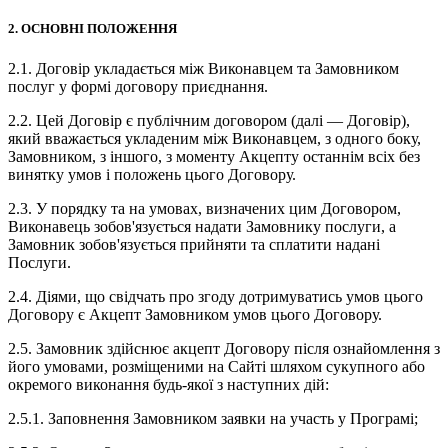
2. ОСНОВНІ ПОЛОЖЕННЯ
2.1. Договір укладається між Виконавцем та Замовником
послуг у формі договору приєднання.
2.2. Цей Договір є публічним договором (далі — Договір),
який вважається укладеним між Виконавцем, з одного боку,
Замовником, з іншого, з моменту Акцепту останнім всіх без
винятку умов і положень цього Договору.
2.3. У порядку та на умовах, визначених цим Договором,
Виконавець зобов'язується надати Замовнику послуги, а
Замовник зобов'язується прийняти та сплатити надані
Послуги.
2.4. Діями, що свідчать про згоду дотримуватись умов цього
Договору є Акцепт Замовником умов цього Договору.
2.5. Замовник здійснює акцепт Договору після ознайомлення з
його умовами, розміщеними на Сайті шляхом сукупного або
окремого виконання будь-якої з наступних дій:
2.5.1. Заповнення Замовником заявки на участь у Програмі;