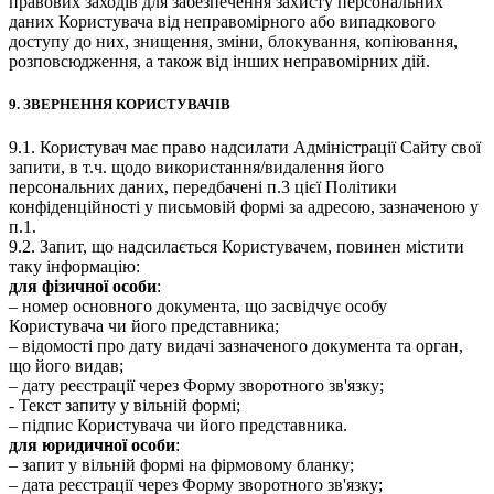
правових заходів для забезпечення захисту персональних
даних Користувача від неправомірного або випадкового
доступу до них, знищення, зміни, блокування, копіювання,
розповсюдження, а також від інших неправомірних дій.
9. ЗВЕРНЕННЯ КОРИСТУВАЧІВ
9.1. Користувач має право надсилати Адміністрації Сайту свої
запити, в т.ч. щодо використання/видалення його
персональних даних, передбачені п.3 цієї Політики
конфіденційності у письмовій формі за адресою, зазначеною у
п.1.
9.2. Запит, що надсилається Користувачем, повинен містити
таку інформацію:
для фізичної особи
:
– номер основного документа, що засвідчує особу
Користувача чи його представника;
– відомості про дату видачі зазначеного документа та орган,
що його видав;
– дату реєстрації через Форму зворотного зв'язку;
- Текст запиту у вільній формі;
– підпис Користувача чи його представника.
для юридичної особи
:
– запит у вільній формі на фірмовому бланку;
– дата реєстрації через Форму зворотного зв'язку;