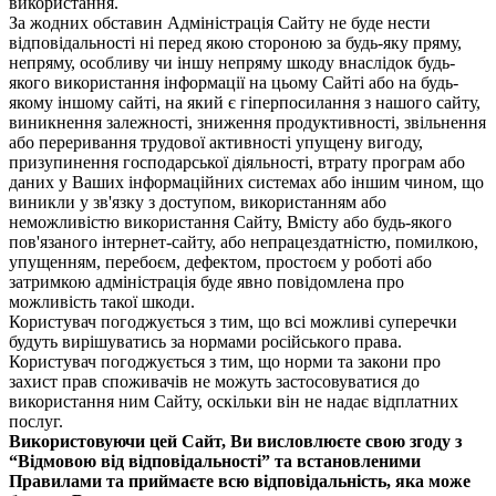
використання.
За жодних обставин Адміністрація Сайту не буде нести
відповідальності ні перед якою стороною за будь-яку пряму,
непряму, особливу чи іншу непряму шкоду внаслідок будь-
якого використання інформації на цьому Сайті або на будь-
якому іншому сайті, на який є гіперпосилання з нашого сайту,
виникнення залежності, зниження продуктивності, звільнення
або переривання трудової активності упущену вигоду,
призупинення господарської діяльності, втрату програм або
даних у Ваших інформаційних системах або іншим чином, що
виникли у зв'язку з доступом, використанням або
неможливістю використання Сайту, Вмісту або будь-якого
пов'язаного інтернет-сайту, або непрацездатністю, помилкою,
упущенням, перебоєм, дефектом, простоєм у роботі або
затримкою адміністрація буде явно повідомлена про
можливість такої шкоди.
Користувач погоджується з тим, що всі можливі суперечки
будуть вирішуватись за нормами російського права.
Користувач погоджується з тим, що норми та закони про
захист прав споживачів не можуть застосовуватися до
використання ним Сайту, оскільки він не надає відплатних
послуг.
Використовуючи цей Сайт, Ви висловлюєте свою згоду з
“Відмовою від відповідальності” та встановленими
Правилами та приймаєте всю відповідальність, яка може