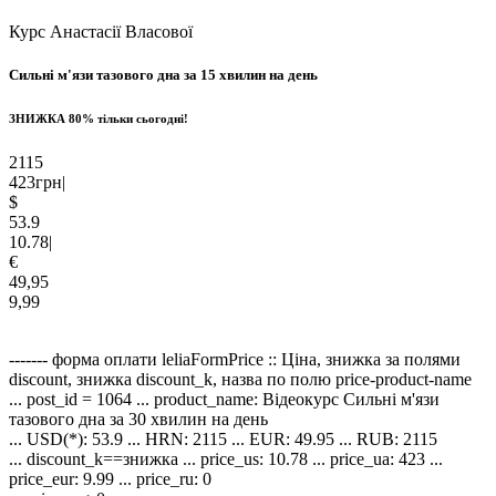
Курс Анастасії Власової
Сильні м'язи
тазового дна
за 15 хвилин на день
ЗНИЖКА
80%
тільки сьогодні!
2115
423
грн
|
$
53.9
10.78
|
€
49,95
9,99
------- форма оплати leliaFormPrice :: Ціна, знижка за полями
discount, знижка discount_k, назва по полю price-product-name
... post_id = 1064 ... product_name: Відеокурс Сильні м'язи
тазового дна за 30 хвилин на день
... USD(*): 53.9 ... HRN: 2115 ... EUR: 49.95 ... RUB: 2115
... discount_k==знижка ... price_us: 10.78 ... price_ua: 423 ...
price_eur: 9.99 ... price_ru: 0