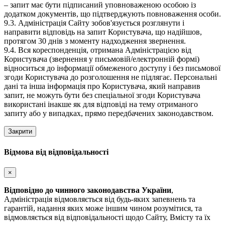
– запит має бути підписаний уповноваженою особою із
додатком документів, що підтверджують повноваження особи.
9.3. Адміністрація Сайту зобов'язується розглянути і
направити відповідь на запит Користувача, що надійшов,
протягом 30 днів з моменту надходження звернення.
9.4. Вся кореспонденція, отримана Адміністрацією від
Користувача (звернення у письмовій/електронній формі)
відноситься до інформації обмеженого доступу і без письмової
згоди Користувача до розголошення не підлягає. Персональні
дані та інша інформація про Користувача, який направив
запит, не можуть бути без спеціальної згоди Користувача
використані інакше як для відповіді на тему отриманого
запиту або у випадках, прямо передбачених законодавством.
Закрити
Відмова від відповідальності
×
Відповідно до чинного законодавства України
,
Адміністрація відмовляється від будь-яких запевнень та
гарантій, надання яких може іншим чином розумітися, та
відмовляється від відповідальності щодо Сайту, Вмісту та їх