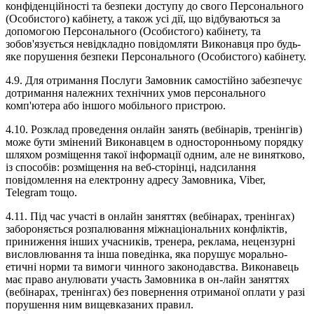
конфіденційності та безпеки доступу до свого Персонального
(Особистого) кабінету, а також усі дії, що відбуваються за
допомогою Персонального (Особистого) кабінету, та
зобов'язується невідкладно повідомляти Виконавця про будь-
яке порушення безпеки Персонального (Особистого) кабінету.
4.9. Для отримання Послуги Замовник самостійно забезпечує
дотримання належних технічних умов персонального
комп'ютера або іншого мобільного пристрою.
4.10. Розклад проведення онлайн занять (вебінарів, тренінгів)
може бути змінений Виконавцем в односторонньому порядку
шляхом розміщення такої інформації одним, але не винятково,
із способів: розміщення на веб-сторінці, надсилання
повідомлення на електронну адресу Замовника, Viber,
Telegram тощо.
4.11. Під час участі в онлайн заняттях (вебінарах, тренінгах)
забороняється розпалювання міжнаціональних конфліктів,
приниження інших учасників, тренера, реклама, нецензурні
висловлювання та інша поведінка, яка порушує морально-
етичні норми та вимоги чинного законодавства. Виконавець
має право анулювати участь Замовника в он-лайн заняттях
(вебінарах, тренінгах) без повернення отриманої оплати у разі
порушення ним вищевказаних правил.