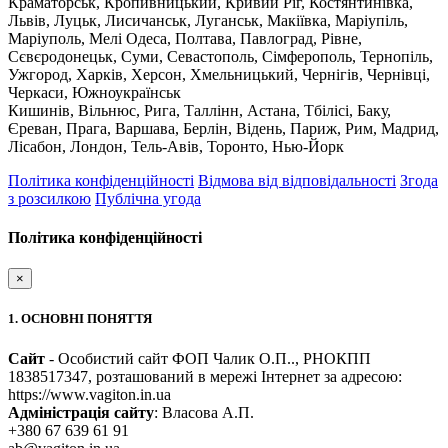
Краматорськ, Кропивницький, Кривий Ріг, Костянтинівка,
Львів, Луцьк, Лисичанськ, Луганськ, Макіївка, Маріупіль,
Маріуполь, Мелі Одеса, Полтава, Павлоград, Рівне,
Сєвєродонецьк, Суми, Севастополь, Сімферополь, Тернопіль,
Ужгород, Харків, Херсон, Хмельницький, Чернігів, Чернівці,
Черкаси, Южноукраїнськ
Кишинів, Вільнюс, Рига, Таллінн, Астана, Тбілісі, Баку,
Єреван, Прага, Варшава, Берлін, Відень, Париж, Рим, Мадрид,
Лісабон, Лондон, Тель-Авів, Торонто, Нью-Йорк
Політика конфіденційності
Відмова від відповідальності
Згода
з розсилкою
Публічна угода
Політика конфіденційності
×
1. ОСНОВНІ ПОНЯТТЯ
Сайт
- Особистий сайт ФОП Чалик О.П.., РНОКПП
1838517347, розташований в мережі Інтернет за адресою:
https://www.vagiton.in.ua
Адміністрація сайту
: Власова А.П.
+380 67 639 61 91