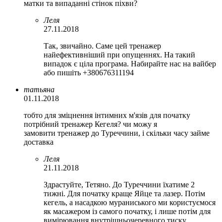
матки та випаданні стінок піхви?
Леля
27.11.2018
Так, звичайно. Саме цей тренажер
найефективніший при опущеннях. На такий
випадок є ціла програма. Набирайте нас на вайбер
або пишіть +380676311194
татьяна
01.11.2018
тобто для зміцнення інтимних м'язів для початку
потрібний тренажер Кегеля? чи можу я
замовити тренажер до Туреччини, і скільки часу займе
доставка
Леля
21.11.2018
Здрастуйте, Тетяно. До Туреччини їхатиме 2
тижні. Для початку краще Яйце та лазер. Потім
кегель, а насадкою мураниського ми користуємося
як масажером із самого початку, і лише потім для
вимірювання внутрішньочеревного тиску.