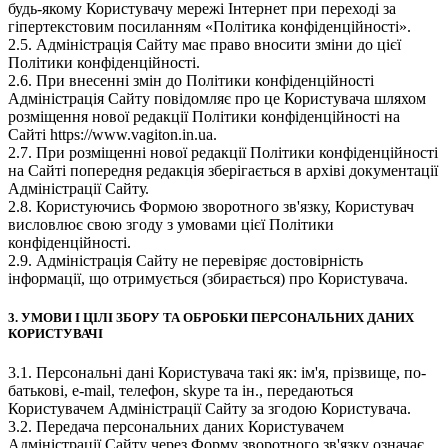
будь-якому Користувачу мережі Інтернет при переході за
гіпертекстовим посиланням «Політика конфіденційності».
2.5. Адміністрація Сайту має право вносити зміни до цієї
Політики конфіденційності.
2.6. При внесенні змін до Політики конфіденційності
Адміністрація Сайту повідомляє про це Користувача шляхом
розміщення нової редакції Політики конфіденційності на
Сайті https://www.vagiton.in.ua.
2.7. При розміщенні нової редакції Політики конфіденційності
на Сайті попередня редакція зберігається в архіві документації
Адміністрації Сайту.
2.8. Користуючись Формою зворотного зв'язку, Користувач
висловлює свою згоду з умовами цієї Політики
конфіденційності.
2.9. Адміністрація Сайту не перевіряє достовірність
інформації, що отримується (збирається) про Користувача.
3. УМОВИ І ЦІЛІ ЗБОРУ ТА ОБРОБКИ ПЕРСОНАЛЬНИХ ДАНИХ
КОРИСТУВАЧІ
3.1. Персональні дані Користувача такі як: ім'я, прізвище, по-
батькові, e-mail, телефон, skype та ін., передаються
Користувачем Адміністрації Сайту за згодою Користувача.
3.2. Передача персональних даних Користувачем
Адміністрації Сайту через Форму зворотного зв'язку означає