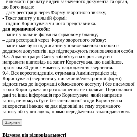
– відомості про дату видачі зазначеного документа та орган,
що його видав;
– дату реєстрації через Форму зворотного зв'язку;
- Текст запиту у вільній формі;
– підпис Користувача чи його представника.
для юридичної особи
:
– запит у вільній формі на фірмовому бланку;
– дата реєстрації через Форму зворотного зв'язку;
– запит має бути підписаний уповноваженою особою із
додатком документів, що підтверджують повноваження особи.
9.3. Адміністрація Сайту зобов'язується розглянути і
направити відповідь на запит Користувача, що надійшов,
протягом 30 днів з моменту надходження звернення.
9.4. Вся кореспонденція, отримана Адміністрацією від
Користувача (звернення у письмовій/електронній формі)
відноситься до інформації обмеженого доступу і без письмової
згоди Користувача до розголошення не підлягає. Персональні
дані та інша інформація про Користувача, який направив
запит, не можуть бути без спеціальної згоди Користувача
використані інакше як для відповіді на тему отриманого
запиту або у випадках, прямо передбачених законодавством.
Закрити
Відмова від відповідальності