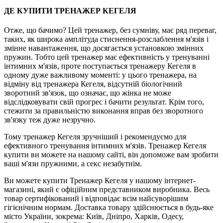
ДЕ КУПИТИ ТРЕНАЖЕР КЕГЕЛЯ
Отже, що бачимо? Цей тренажер, без сумніву, має ряд переваг,
таких, як широка амплітуда стиснення-розслаблення м'язів і
змінне навантаження, що досягається установкою змінних
пружин. Тобто цей тренажер має ефективність у тренуванні
інтимних м'язів, проте поступається тренажеру Кегеля в
одному дуже важливому моменті: у цього тренажера, на
відміну від тренажера Кегеля, відсутній біологічний
зворотний зв'язок, що означає, що жінка не може
відслідковувати свій прогрес і бачити результат. Крім того,
стежити за правильністю виконання вправ без зворотного
зв'язку теж дуже незручно.
Тому тренажер Кегеля зручніший і рекомендуємо для
ефективного тренування інтимних м'язів. Тренажер Кегеля
купити ви можете на нашому сайті, він допоможе вам зробити
ваші м'язи пружними, а секс незабутнім.
Ви можете купити Тренажер Кегеля у нашому інтернет-
магазині, який є офіційним представником виробника. Весь
товар сертифікований і відповідає всім найсуворішим
гігієнічним нормам. Доставка товару здійснюється в будь-яке
місто України, зокрема: Київ, Дніпро, Харків, Одесу,