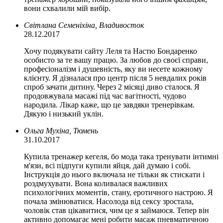
вони схвалили мій вибір.
Світлана Семеніхіна, Владивосток
28.12.2017
Хочу подякувати сайту Леля та Настю Бондаренко
особисто за те вашу працю. За любов до своєї справи,
професіоналізм і душевність, яку ви несете кожному
клієнту. Я дізналася про центр після 5 невдалих років
спроб зачати дитину. Через 2 місяці диво сталося. Я
продовжувала масажі під час вагітності, чудово
народила. Лікар каже, що це завдяки тренерівкам.
Дякую і низький уклін.
Ольга Мухіна, Тюмень
31.10.2017
Купила тренажер кегеля, бо мода така тренувати інтимні
м'язи, всі підпуги купили яйця, дай думаю і собі.
Інструкція до нього включала не тільки як стискати і
роздмухувати. Вона коливалася важливих
психологічних моментів, стану, еротичного настрою. Я
почала змінюватися. Насолода від сексу зростала,
чоловік став цікавитися, чим це я займаюся. Тепер він
активно допомагає мені робити масаж пневматичною