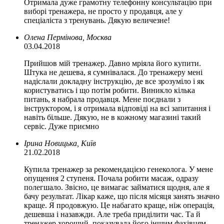
Отримала дуже грамотну телефонну консультацію при
виборі тренажера, не просто у продавця, але у
спеціаліста з тренувань. Дякую величезне!
Олена Пермінова, Москва
03.04.2018
Прийшов мій тренажер. Давно мріяла його купити.
Штука не дешева, я сумнівалася. До тренажеру мені
надіслали докладну інструкцію, де все зрозуміло і як
користуватись і що потім робити. Виникло кілька
питань, я набрала продавця. Мене поєднали з
інструктором, і я отримала відповіді на всі запитання і
навіть більше. Дякую, не в кожному магазині такий
сервіс. Дуже приємно
Ірина Новицька, Київ
21.02.2018
Купила тренажер за рекомендацією генеколога. У мене
опущення 2 ступеня. Почала робити масаж, одразу
полегшало. Звісно, ​​це вимагає займатися щодня, але я
бачу результат. Лікар каже, що після місяця занять значно
краще. Я продовжую. Це набагато краще, ніж операція,
дешевша і назавжди. Але треба приділити час. Та й
тренажер хороший, показувала його іншим фахівцям,