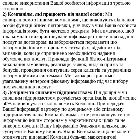
спільне використання Вашої особистої інформації з третьою
стороною.
2) Компаніям, які працюють від нашої особи:
Ми
співпрацюємо з іншими компаніями, що виконують від нашої
особи функції бізнес-підтримки, у зв'язку з чим Ваша особиста
інформація може бути частково розкрита. Ми вимагаємо, щоб
такі компанії використовували інформацію тільки для надання
послуг за договором; їм забороняється передавати цю
інформацію іншим сторонам у ситуаціях, відмінних від
випадків, коли це спричинено необхідністю надання
обумовлених послуг. Приклади функцій бізнес-підтримки:
виконання замовлень, реалізація заявок, видача призів та
бонусів, проведення опитувань серед клієнтів та управління
інформаційними системами. Ми також розкриваємо
узагальнену неперсоніфіковану інформацію під час вибору
постачальників послуг.
3) Дочірнім та спільним підприємствам:
Під дочірнім чи
спільним підприємством розуміється організація, щонайменше
50% пайової участі якої належить Компанії. При передачі
Вашої інформації партнеру по дочірньому або спільному
підприємству наша Компанія вимагає не розголошувати цю
інформацію іншим сторонам у маркетингових цілях та не
використовувати Вашу інформацію будь-яким шляхом, що
суперечить Вашому вибору. Якщо Ви вказали, що не хочете
отримувати від нашої Компанії будь-які маркетингові