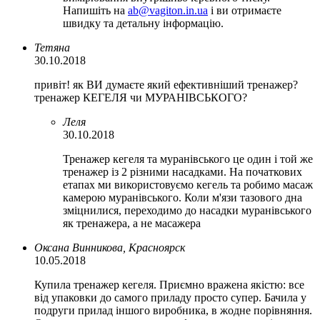
Напишіть на
ab@vagiton.in.ua
і ви отримаєте
швидку та детальну інформацію.
Тетяна
30.10.2018
привіт! як ВИ думаєте який ефективніший тренажер?
тренажер КЕГЕЛЯ чи МУРАНІВСЬКОГО?
Леля
30.10.2018
Тренажер кегеля та муранівського це один і той же
тренажер із 2 різними насадками. На початкових
етапах ми використовуємо кегель та робимо масаж
камерою муранівського. Коли м'язи тазового дна
зміцнилися, переходимо до насадки муранівського
як тренажера, а не масажера
Оксана Винникова, Красноярск
10.05.2018
Купила тренажер кегеля. Приємно вражена якістю: все
від упаковки до самого приладу просто супер. Бачила у
подруги прилад іншого виробника, в жодне порівняння.