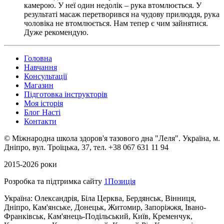
камерою. У неї один недолік – рука втомлюється. У
результаті масаж перетворився на чудову прилюддя, рука
чоловіка не втомлюється. Нам тепер є чим зайнятися.
Дуже рекомендую.
Головна
Навчання
Консультації
Магазин
Підготовка інструкторів
Моя історія
Блог Насті
Контакти
©
Міжнародна школа здоров'я тазового дна "Леля".
Українa, м.
Дніпро, вул. Троїцька, 37, тел. +38 067 631 11 94
2015-2026 роки
Розробка та підтримка сайту
1Позиція
Україна: Олександрія, Біла Церква, Бердянськ, Вінниця,
Дніпро, Кам'янське, Донецьк, Житомир, Запоріжжя, Івано-
Франківськ, Кам'янець-Подільський, Київ, Кременчук,