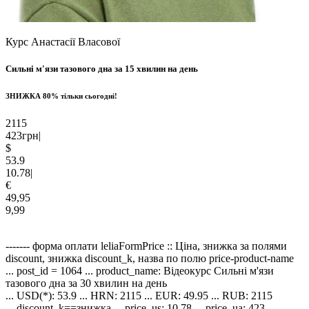
Курс Анастасії Власової
Сильні м'язи
тазового дна
за 15 хвилин на день
ЗНИЖКА
80%
тільки сьогодні!
2115
423
грн
|
$
53.9
10.78
|
€
49,95
9,99
------- форма оплати leliaFormPrice :: Ціна, знижка за полями
discount, знижка discount_k, назва по полю price-product-name
... post_id = 1064 ... product_name: Відеокурс Сильні м'язи
тазового дна за 30 хвилин на день
... USD(*): 53.9 ... HRN: 2115 ... EUR: 49.95 ... RUB: 2115
... discount_k==знижка ... price_us: 10.78 ... price_ua: 423 ...