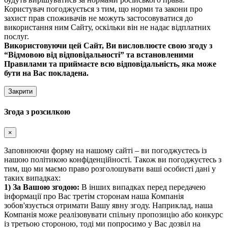
Користувач погоджується з тим, що норми та закони про
захист прав споживачів не можуть застосовуватися до
використання ним Сайту, оскільки він не надає відплатних
послуг.
Використовуючи цей Сайт, Ви висловлюєте свою згоду з
“Відмовою від відповідальності” та встановленими
Правилами та приймаєте всю відповідальність, яка може
бути на Вас покладена.
Закрити
Згода з розсилкою
×
Заповнюючи форму на нашому сайті – ви погоджуєтесь із
нашою політикою конфіденційності. Також ви погоджуєтесь з
тим, що ми маємо право розголошувати ваші особисті дані у
таких випадках:
1) За Вашою згодою:
В інших випадках перед передачею
інформації про Вас третім сторонам наша Компанія
зобов'язується отримати Вашу явну згоду. Наприклад, наша
Компанія може реалізовувати спільну пропозицію або конкурс
із третьою стороною, тоді ми попросимо у Вас дозвіл на