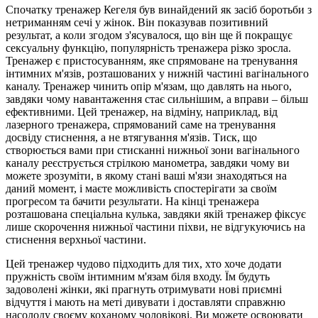
Спочатку тренажер Кегеля був винайдений як засіб боротьби з
нетриманням сечі у жінок. Він показував позитивний
результат, а коли згодом з'ясувалося, що він ще й покращує
сексуальну функцію, популярність тренажера різко зросла.
Тренажер є пристосуванням, яке спрямоване на тренування
інтимних м'язів, розташованих у нижній частині вагінального
каналу. Тренажер чинить опір м'язам, що давлять на нього,
завдяки чому навантаження стає сильнішим, а вправи – більш
ефективними. Цей тренажер, на відміну, наприклад, від
лазерного тренажера, спрямований саме на тренування
досвіду стиснення, а не втягування м'язів. Тиск, що
створюється вами при стисканні нижньої зони вагінального
каналу реєструється стрілкою манометра, завдяки чому ви
можете зрозуміти, в якому стані ваші м'язи знаходяться на
даний момент, і маєте можливість спостерігати за своїм
прогресом та бачити результати. На кінці тренажера
розташована спеціальна кулька, завдяки якій тренажер фіксує
лише скорочення нижньої частини піхви, не відгукуючись на
стиснення верхньої частини.
Цей тренажер чудово підходить для тих, хто хоче додати
пружність своїм інтимним м'язам біля входу. Їм будуть
задоволені жінки, які прагнуть отримувати нові приємні
відчуття і мають на меті дивувати і доставляти справжню
насолоду своєму коханому чоловікові. Ви можете освоювати