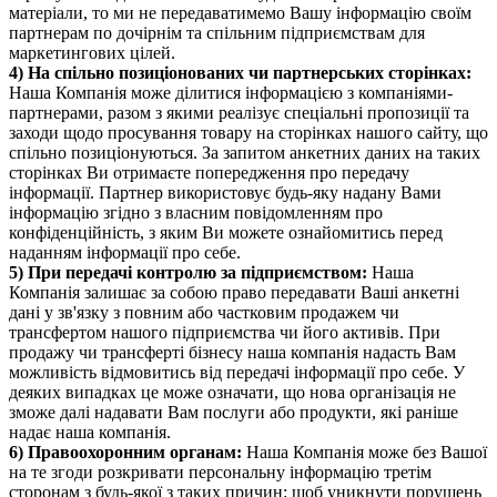
матеріали, то ми не передаватимемо Вашу інформацію своїм
партнерам по дочірнім та спільним підприємствам для
маркетингових цілей.
4) На спільно позиціонованих чи партнерських сторінках:
Наша Компанія може ділитися інформацією з компаніями-
партнерами, разом з якими реалізує спеціальні пропозиції та
заходи щодо просування товару на сторінках нашого сайту, що
спільно позиціонуються. За запитом анкетних даних на таких
сторінках Ви отримаєте попередження про передачу
інформації. Партнер використовує будь-яку надану Вами
інформацію згідно з власним повідомленням про
конфіденційність, з яким Ви можете ознайомитись перед
наданням інформації про себе.
5) При передачі контролю за підприємством:
Наша
Компанія залишає за собою право передавати Ваші анкетні
дані у зв'язку з повним або частковим продажем чи
трансфертом нашого підприємства чи його активів. При
продажу чи трансферті бізнесу наша компанія надасть Вам
можливість відмовитись від передачі інформації про себе. У
деяких випадках це може означати, що нова організація не
зможе далі надавати Вам послуги або продукти, які раніше
надає наша компанія.
6) Правоохоронним органам:
Наша Компанія може без Вашої
на те згоди розкривати персональну інформацію третім
сторонам з будь-якої з таких причин: щоб уникнути порушень