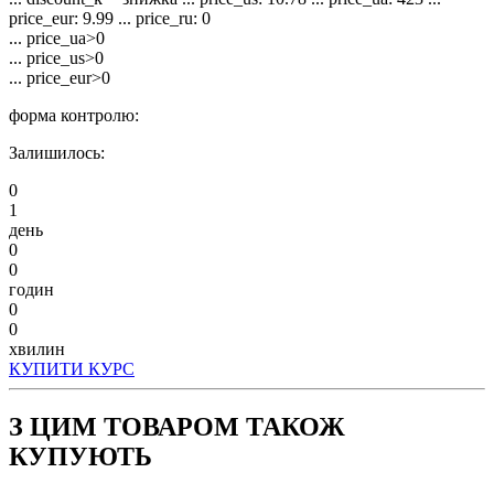
price_eur: 9.99 ... price_ru: 0
... price_ua>0
... price_us>0
... price_eur>0
форма контролю:
Залишилось:
0
1
день
0
0
годин
0
0
хвилин
КУПИТИ КУРС
З ЦИМ ТОВАРОМ ТАКОЖ
КУПУЮТЬ