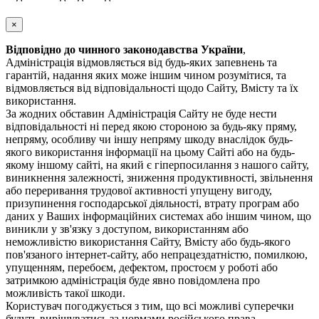
×
Відповідно до чинного законодавства України
,
Адміністрація відмовляється від будь-яких запевнень та
гарантій, надання яких може іншим чином розумітися, та
відмовляється від відповідальності щодо Сайту, Вмісту та їх
використання.
За жодних обставин Адміністрація Сайту не буде нести
відповідальності ні перед якою стороною за будь-яку пряму,
непряму, особливу чи іншу непряму шкоду внаслідок будь-
якого використання інформації на цьому Сайті або на будь-
якому іншому сайті, на який є гіперпосилання з нашого сайту,
виникнення залежності, зниження продуктивності, звільнення
або переривання трудової активності упущену вигоду,
призупинення господарської діяльності, втрату програм або
даних у Ваших інформаційних системах або іншим чином, що
виникли у зв'язку з доступом, використанням або
неможливістю використання Сайту, Вмісту або будь-якого
пов'язаного інтернет-сайту, або непрацездатністю, помилкою,
упущенням, перебоєм, дефектом, простоєм у роботі або
затримкою адміністрація буде явно повідомлена про
можливість такої шкоди.
Користувач погоджується з тим, що всі можливі суперечки
будуть вирішуватись за нормами російського права.