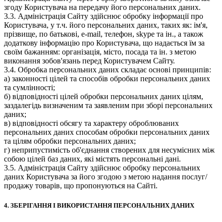
згоду Користувача на передачу його персональних даних.
3.3. Адміністрація Сайту здійснює обробку інформації про
Користувача, у т.ч. його персональних даних, таких як: ім'я,
прізвище, по батькові, e-mail, телефон, skype та ін., а також
додаткову інформацію про Користувача, що надається їм за
своїм бажанням: організація, місто, посада та ін. з метою
виконання зобов'язань перед Користувачем Сайту.
3.4. Обробка персональних даних складає основі принципів:
а) законності цілей та способів обробки персональних даних
та сумлінності;
б) відповідності цілей обробки персональних даних цілям,
заздалегідь визначеним та заявленим при зборі персональних
даних;
в) відповідності обсягу та характеру оброблюваних
персональних даних способам обробки персональних даних
та цілям обробки персональних даних;
г) неприпустимість об'єднання створених для несумісних між
собою цілей баз даних, які містять персональні дані.
3.5. Адміністрація Сайту здійснює обробку персональних
даних Користувача за його згодою з метою надання послуг/
продажу товарів, що пропонуються на Сайті.
4. ЗБЕРІГАННЯ І ВИКОРИСТАННЯ ПЕРСОНАЛЬНИХ ДАНИХ