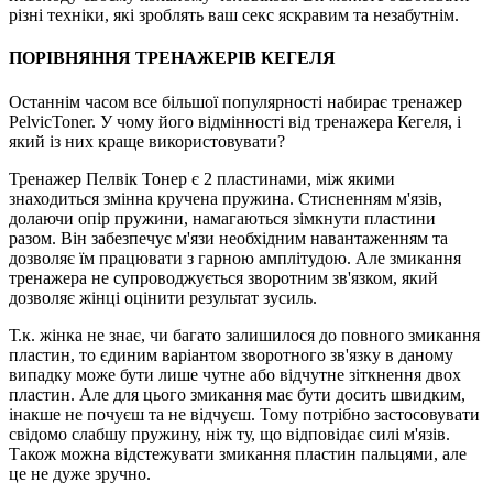
різні техніки, які зроблять ваш секс яскравим та незабутнім.
ПОРІВНЯННЯ ТРЕНАЖЕРІВ КЕГЕЛЯ
Останнім часом все більшої популярності набирає тренажер
PelvicToner. У чому його відмінності від тренажера Кегеля, і
який із них краще використовувати?
Тренажер Пелвік Тонер є 2 пластинами, між якими
знаходиться змінна кручена пружина. Стисненням м'язів,
долаючи опір пружини, намагаються зімкнути пластини
разом. Він забезпечує м'язи необхідним навантаженням та
дозволяє їм працювати з гарною амплітудою. Але змикання
тренажера не супроводжується зворотним зв'язком, який
дозволяє жінці оцінити результат зусиль.
Т.к. жінка не знає, чи багато залишилося до повного змикання
пластин, то єдиним варіантом зворотного зв'язку в даному
випадку може бути лише чутне або відчутне зіткнення двох
пластин. Але для цього змикання має бути досить швидким,
інакше не почуєш та не відчуєш. Тому потрібно застосовувати
свідомо слабшу пружину, ніж ту, що відповідає силі м'язів.
Також можна відстежувати змикання пластин пальцями, але
це не дуже зручно.