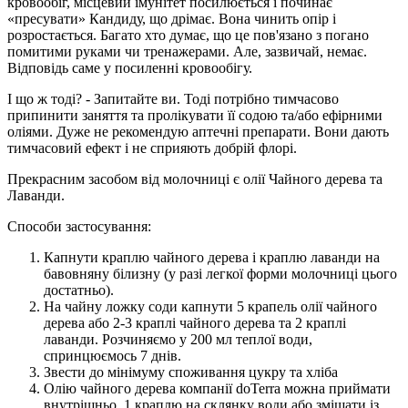
кровообіг, місцевий імунітет посилюється і починає
«пресувати» Кандиду, що дрімає. Вона чинить опір і
розростається. Багато хто думає, що це пов'язано з погано
помитими руками чи тренажерами. Але, зазвичай, немає.
Відповідь саме у посиленні кровообігу.
І що ж тоді? - Запитайте ви. Тоді потрібно тимчасово
припинити заняття та пролікувати її содою та/або ефірними
оліями. Дуже не рекомендую аптечні препарати. Вони дають
тимчасовий ефект і не сприяють добрій флорі.
Прекрасним засобом від молочниці є олії Чайного дерева та
Лаванди.
Способи застосування:
Капнути краплю чайного дерева і краплю лаванди на
бавовняну білизну (у разі легкої форми молочниці цього
достатньо).
На чайну ложку соди капнути 5 крапель олії чайного
дерева або 2-3 краплі чайного дерева та 2 краплі
лаванди. Розчиняємо у 200 мл теплої води,
спринцюємось 7 днів.
Звести до мінімуму споживання цукру та хліба
Олію чайного дерева компанії doTerra можна приймати
внутрішньо. 1 краплю на склянку води або змішати із