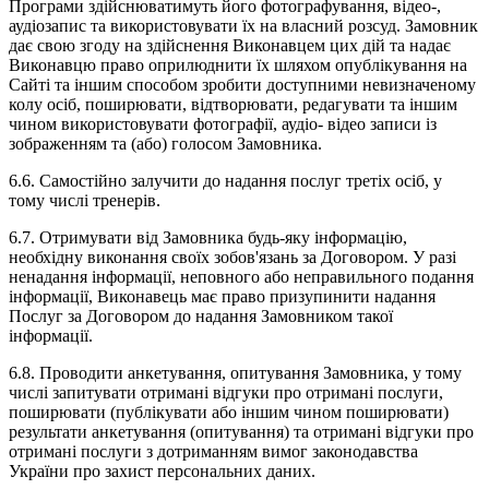
Програми здійснюватимуть його фотографування, відео-,
аудіозапис та використовувати їх на власний розсуд. Замовник
дає свою згоду на здійснення Виконавцем цих дій та надає
Виконавцю право оприлюднити їх шляхом опублікування на
Сайті та іншим способом зробити доступними невизначеному
колу осіб, поширювати, відтворювати, редагувати та іншим
чином використовувати фотографії, аудіо- відео записи із
зображенням та (або) голосом Замовника.
6.6. Самостійно залучити до надання послуг третіх осіб, у
тому числі тренерів.
6.7. Отримувати від Замовника будь-яку інформацію,
необхідну виконання своїх зобов'язань за Договором. У разі
ненадання інформації, неповного або неправильного подання
інформації, Виконавець має право призупинити надання
Послуг за Договором до надання Замовником такої
інформації.
6.8. Проводити анкетування, опитування Замовника, у тому
числі запитувати отримані відгуки про отримані послуги,
поширювати (публікувати або іншим чином поширювати)
результати анкетування (опитування) та отримані відгуки про
отримані послуги з дотриманням вимог законодавства
України про захист персональних даних.