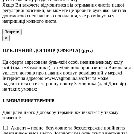
Якщо Ви захочете відмовитися від отримання листів нашої
регулярної розсилки, ви можете це зробити будь-якої миті за
допомогою спеціального посилання, яке розміщується
наприкінці кожного листа.
Закрити
×
ПУБЛІЧНИЙ ДОГОВІР (ОФЕРТА) (рус.)
Ця оферта адресована будь-якій особі (невизначеному колу
осіб) (далі «Замовник») і є публічною пропозицією Виконавця
укласти договір про надання послуг, розміщений у мережі
Інтернет за адресою www.vagiton.in.ua/offer та може
надсилатися на електронну пошту Замовника (далі Договір)
на таких умовах:
1. ВИЗНАЧЕННЯ ТЕРМІНІВ
Для цілей цього Договору терміни вживаються у такому
значенні:
1.1. Акцепт – повне, безумовне та беззастережне прийняття
Замовником умов цього Договору без будь-яких винятків та/