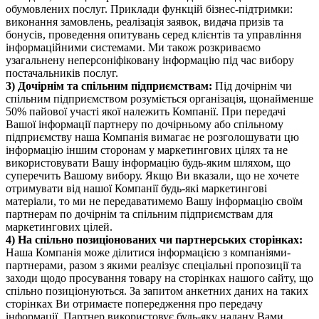
обумовлених послуг. Приклади функцій бізнес-підтримки:
виконання замовлень, реалізація заявок, видача призів та
бонусів, проведення опитувань серед клієнтів та управління
інформаційними системами. Ми також розкриваємо
узагальнену неперсоніфіковану інформацію під час вибору
постачальників послуг.
3) Дочірнім та спільним підприємствам:
Під дочірнім чи
спільним підприємством розуміється організація, щонайменше
50% пайової участі якої належить Компанії. При передачі
Вашої інформації партнеру по дочірньому або спільному
підприємству наша Компанія вимагає не розголошувати цю
інформацію іншим сторонам у маркетингових цілях та не
використовувати Вашу інформацію будь-яким шляхом, що
суперечить Вашому вибору. Якщо Ви вказали, що не хочете
отримувати від нашої Компанії будь-які маркетингові
матеріали, то ми не передаватимемо Вашу інформацію своїм
партнерам по дочірнім та спільним підприємствам для
маркетингових цілей.
4) На спільно позиціонованих чи партнерських сторінках:
Наша Компанія може ділитися інформацією з компаніями-
партнерами, разом з якими реалізує спеціальні пропозиції та
заходи щодо просування товару на сторінках нашого сайту, що
спільно позиціонуються. За запитом анкетних даних на таких
сторінках Ви отримаєте попередження про передачу
інформації. Партнер використовує будь-яку надану Вами