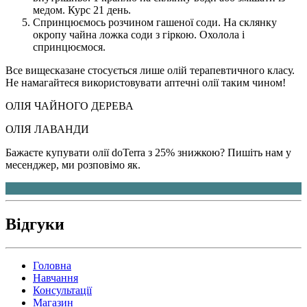
медом. Курс 21 день.
Спринцюємось розчином гашеної соди. На склянку
окропу чайна ложка соди з гіркою. Охолола і
спринцюємося.
Все вищесказане стосується лише олій терапевтичного класу.
Не намагайтеся використовувати аптечні олії таким чином!
ОЛІЯ ЧАЙНОГО ДЕРЕВА
ОЛІЯ ЛАВАНДИ
Бажаєте купувати олії doTerra з 25% знижкою? Пишіть нам у
месенджер, ми розповімо як.
Відгуки
Головна
Навчання
Консультації
Магазин