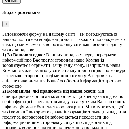
Закрити
Згода з розсилкою
×
Заповнюючи форму на нашому сайті – ви погоджуєтесь із
нашою політикою конфіденційності. Також ви погоджуєтесь з
тим, що ми маємо право розголошувати ваші особисті дані у
таких випадках:
1) За Вашою згодою:
В інших випадках перед передачею
інформації про Вас третім сторонам наша Компанія
зобов'язується отримати Вашу явну згоду. Наприклад, наша
Компанія може реалізовувати спільну пропозицію або конкурс
із третьою стороною, тоді ми попросимо у Вас дозвіл на
спільне використання Вашої особистої інформації з третьою
стороною.
2) Компаніям, які працюють від нашої особи:
Ми
співпрацюємо з іншими компаніями, що виконують від нашої
особи функції бізнес-підтримки, у зв'язку з чим Ваша особиста
інформація може бути частково розкрита. Ми вимагаємо, щоб
такі компанії використовували інформацію тільки для надання
послуг за договором; їм забороняється передавати цю
інформацію іншим сторонам у ситуаціях, відмінних від
випадків, коли це спричинено необхідністю надання