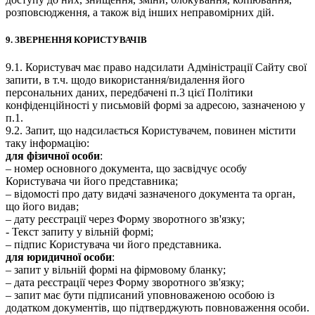
розповсюдження, а також від інших неправомірних дій.
9. ЗВЕРНЕННЯ КОРИСТУВАЧІВ
9.1. Користувач має право надсилати Адміністрації Сайту свої
запити, в т.ч. щодо використання/видалення його
персональних даних, передбачені п.3 цієї Політики
конфіденційності у письмовій формі за адресою, зазначеною у
п.1.
9.2. Запит, що надсилається Користувачем, повинен містити
таку інформацію:
для фізичної особи
:
– номер основного документа, що засвідчує особу
Користувача чи його представника;
– відомості про дату видачі зазначеного документа та орган,
що його видав;
– дату реєстрації через Форму зворотного зв'язку;
- Текст запиту у вільній формі;
– підпис Користувача чи його представника.
для юридичної особи
:
– запит у вільній формі на фірмовому бланку;
– дата реєстрації через Форму зворотного зв'язку;
– запит має бути підписаний уповноваженою особою із
додатком документів, що підтверджують повноваження особи.