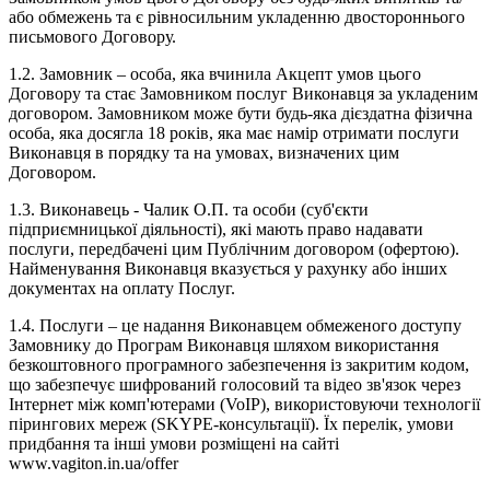
або обмежень та є рівносильним укладенню двостороннього
письмового Договору.
1.2. Замовник – особа, яка вчинила Акцепт умов цього
Договору та стає Замовником послуг Виконавця за укладеним
договором. Замовником може бути будь-яка дієздатна фізична
особа, яка досягла 18 років, яка має намір отримати послуги
Виконавця в порядку та на умовах, визначених цим
Договором.
1.3. Виконавець - Чалик О.П. та особи (суб'єкти
підприємницької діяльності), які мають право надавати
послуги, передбачені цим Публічним договором (офертою).
Найменування Виконавця вказується у рахунку або інших
документах на оплату Послуг.
1.4. Послуги – це надання Виконавцем обмеженого доступу
Замовнику до Програм Виконавця шляхом використання
безкоштовного програмного забезпечення із закритим кодом,
що забезпечує шифрований голосовий та відео зв'язок через
Інтернет між комп'ютерами (VoIP), використовуючи технології
пірингових мереж (SKYPE-консультації). Їх перелік, умови
придбання та інші умови розміщені на сайті
www.vagiton.in.ua/offer