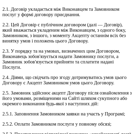
2.1. Договір укладається між Виконавцем та Замовником
послуг у формі договору приєднання.
2.2. Цей Договір є публічним договором (далі — Договір),
який вважається укладеним між Виконавцем, з одного боку,
Замовником, з іншого, з моменту Акцепту останнім всіх без
винятку умов і положень цього Договору.
2.3. У порядку та на умовах, визначених цим Договором,
Виконавець зобов'язується надати Замовнику послуги, а
Замовник зобов'язується прийняти та сплатити надані
Послуги.
2.4. Діями, що свідчать про згоду дотримуватись умов цього
Договору є Акцепт Замовником умов цього Договору.
2.5. Замовник здійснює акцепт Договору після ознайомлення з
його умовами, розміщеними на Сайті шляхом сукупного або
окремого виконання будь-якої з наступних дій:
2.5.1. Заповнення Замовником заявки на участь у Програмі;
2.5.2. Оплати Замовником послуги у повному обсязі;