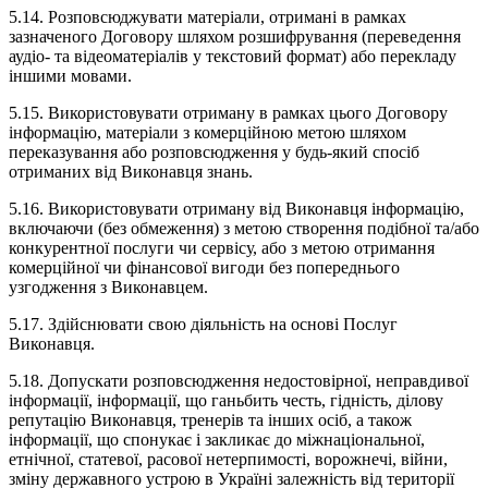
5.14. Розповсюджувати матеріали, отримані в рамках
зазначеного Договору шляхом розшифрування (переведення
аудіо- та відеоматеріалів у текстовий формат) або перекладу
іншими мовами.
5.15. Використовувати отриману в рамках цього Договору
інформацію, матеріали з комерційною метою шляхом
переказування або розповсюдження у будь-який спосіб
отриманих від Виконавця знань.
5.16. Використовувати отриману від Виконавця інформацію,
включаючи (без обмеження) з метою створення подібної та/або
конкурентної послуги чи сервісу, або з метою отримання
комерційної чи фінансової вигоди без попереднього
узгодження з Виконавцем.
5.17. Здійснювати свою діяльність на основі Послуг
Виконавця.
5.18. Допускати розповсюдження недостовірної, неправдивої
інформації, інформації, що ганьбить честь, гідність, ділову
репутацію Виконавця, тренерів та інших осіб, а також
інформації, що спонукає і закликає до міжнаціональної,
етнічної, статевої, расової нетерпимості, ворожнечі, війни,
зміну державного устрою в Україні залежність від території