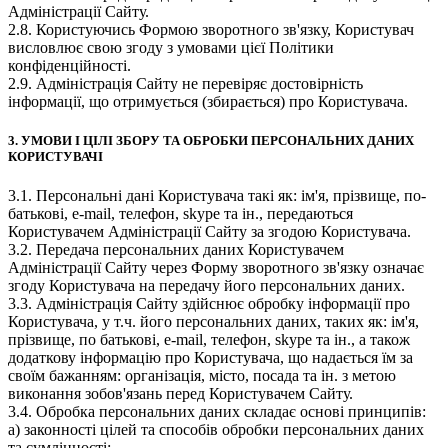
Адміністрації Сайту.
2.8. Користуючись Формою зворотного зв'язку, Користувач
висловлює свою згоду з умовами цієї Політики
конфіденційності.
2.9. Адміністрація Сайту не перевіряє достовірність
інформації, що отримується (збирається) про Користувача.
3. УМОВИ І ЦІЛІ ЗБОРУ ТА ОБРОБКИ ПЕРСОНАЛЬНИХ ДАНИХ
КОРИСТУВАЧІ
3.1. Персональні дані Користувача такі як: ім'я, прізвище, по-
батькові, e-mail, телефон, skype та ін., передаються
Користувачем Адміністрації Сайту за згодою Користувача.
3.2. Передача персональних даних Користувачем
Адміністрації Сайту через Форму зворотного зв'язку означає
згоду Користувача на передачу його персональних даних.
3.3. Адміністрація Сайту здійснює обробку інформації про
Користувача, у т.ч. його персональних даних, таких як: ім'я,
прізвище, по батькові, e-mail, телефон, skype та ін., а також
додаткову інформацію про Користувача, що надається їм за
своїм бажанням: організація, місто, посада та ін. з метою
виконання зобов'язань перед Користувачем Сайту.
3.4. Обробка персональних даних складає основі принципів:
а) законності цілей та способів обробки персональних даних
та сумлінності;