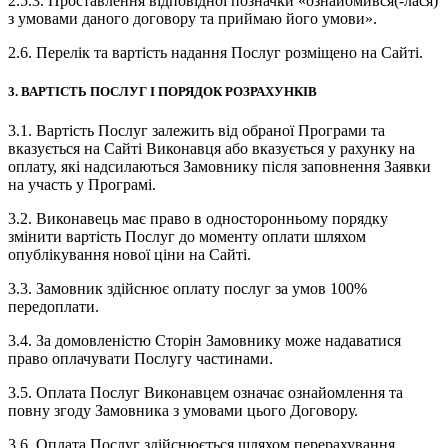
2.5.3. Проставлення відповідної позначки «ознайомився(-лася)
з умовами даного договору та приймаю його умови».
2.6. Перелік та вартість надання Послуг розміщено на Сайті.
3. ВАРТІСТЬ ПОСЛУГ І ПОРЯДОК РОЗРАХУНКІВ
3.1. Вартість Послуг залежить від обраної Програми та
вказується на Сайті Виконавця або вказується у рахунку на
оплату, які надсилаються Замовнику після заповнення Заявки
на участь у Програмі.
3.2. Виконавець має право в односторонньому порядку
змінити вартість Послуг до моменту оплати шляхом
опублікування нової ціни на Сайті.
3.3. Замовник здійснює оплату послуг за умов 100%
передоплати.
3.4. За домовленістю Сторін Замовнику може надаватися
право оплачувати Послугу частинами.
3.5. Оплата Послуг Виконавцем означає ознайомлення та
повну згоду Замовника з умовами цього Договору.
3.6. Оплата Послуг здійснюється шляхом перерахування