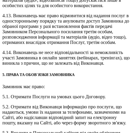
матеріалів (аудіо-, відеозаписів тощо) допускається лише в
особистих цілях та для особистого використання.
4.13. Виконавець має право відмовитися від надання послуг в
односторонньому порядку та анулювати доступ Замовника до
обраної програми у разі встановлення фактів передачі
Замовником Персонального посилання третім особам,
розповсюдження інформації та матеріалів (аудіо, відео тощо),
отриманих внаслідок отримання Послуг, третім особам.
4.14. Виконавець не несе відповідальності за неможливість
участі Замовника в онлайн заняттях (вебінарах, тренінгах), що
виникла з причин, що не залежать від Виконавця.
5. ПРАВА ТА ОБОВ'ЯЗКИ ЗАМОВНИКА
Замовник має право:
5.1. Отримати Послуги на умовах цього Договору.
5.2. Отримати від Виконавця інформацію про послуги, що
надаються, умови їх надання за телефонами, зазначеними на
Сайті, або надіславши відповідний запит на електронну
пошту, вказану на Сайті, або через форму зворотного зв'язку.
5.3. Входити в Персональний кабінет під своїм обліковим