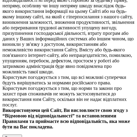
відповідальності ні перед якою стороною за будь-яку пряму,
непряму, особливу чи іншу непряму шкоду внаслідок будь-
якого використання інформації на цьому Сайті або на будь-
якому іншому сайті, на який є гіперпосилання з нашого сайту,
виникнення залежності, зниження продуктивності, звільнення
або переривання трудової активності упущену вигоду,
призупинення господарської діяльності, втрату програм або
даних у Ваших інформаційних системах або іншим чином, що
виникли у зв'язку з доступом, використанням або
неможливістю використання Сайту, Вмісту або будь-якого
пов'язаного інтернет-сайту, або непрацездатністю, помилкою,
упущенням, перебоєм, дефектом, простоєм у роботі або
затримкою адміністрація буде явно повідомлена про
можливість такої шкоди.
Користувач погоджується з тим, що всі можливі суперечки
будуть вирішуватись за нормами російського права.
Користувач погоджується з тим, що норми та закони про
захист прав споживачів не можуть застосовуватися до
використання ним Сайту, оскільки він не надає відплатних
послуг.
Використовуючи цей Сайт, Ви висловлюєте свою згоду з
“Відмовою від відповідальності” та встановленими
Правилами та приймаєте всю відповідальність, яка може
бути на Вас покладена.