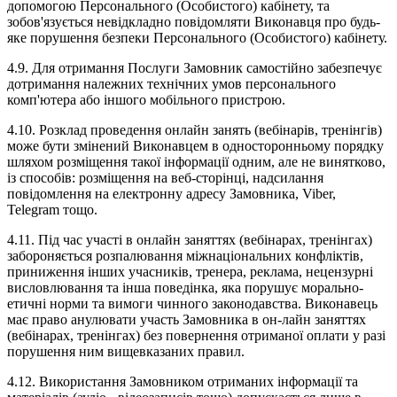
допомогою Персонального (Особистого) кабінету, та
зобов'язується невідкладно повідомляти Виконавця про будь-
яке порушення безпеки Персонального (Особистого) кабінету.
4.9. Для отримання Послуги Замовник самостійно забезпечує
дотримання належних технічних умов персонального
комп'ютера або іншого мобільного пристрою.
4.10. Розклад проведення онлайн занять (вебінарів, тренінгів)
може бути змінений Виконавцем в односторонньому порядку
шляхом розміщення такої інформації одним, але не винятково,
із способів: розміщення на веб-сторінці, надсилання
повідомлення на електронну адресу Замовника, Viber,
Telegram тощо.
4.11. Під час участі в онлайн заняттях (вебінарах, тренінгах)
забороняється розпалювання міжнаціональних конфліктів,
приниження інших учасників, тренера, реклама, нецензурні
висловлювання та інша поведінка, яка порушує морально-
етичні норми та вимоги чинного законодавства. Виконавець
має право анулювати участь Замовника в он-лайн заняттях
(вебінарах, тренінгах) без повернення отриманої оплати у разі
порушення ним вищевказаних правил.
4.12. Використання Замовником отриманих інформації та