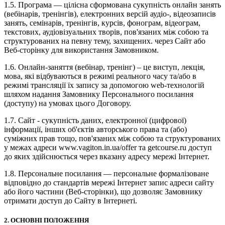
1.5. Програма — цілісна сформована сукупність онлайн занять
(вебінарів, тренінгів), електронних версій аудіо-, відеозаписів
занять, семінарів, тренінгів, курсів, фонограм, відеограм,
текстових, аудіовізуальних творів, пов'язаних між собою та
структурованих на певну тему, захищених. через Сайт або
Веб-сторінку для використання Замовником.
1.6. Онлайн-заняття (вебінар, тренінг) – це виступ, лекція,
мова, які відбуваються в режимі реального часу та/або в
режимі трансляції їх запису за допомогою web-технологій
шляхом надання Замовнику Персонального посилання
(доступу) на умовах цього Договору.
1.7. Сайт - сукупність даних, електронної (цифрової)
інформації, інших об'єктів авторського права та (або)
суміжних прав тощо, пов'язаних між собою та структурованих
у межах адреси www.vagiton.in.ua/offer та getcourse.ru доступ
до яких здійснюється через вказану адресу мережі Інтернет.
1.8. Персональне посилання — персональне формалізоване
відповідно до стандартів мережі Інтернет запис адреси сайту
або його частини (Веб-сторінки), що дозволяє Замовнику
отримати доступ до Сайту в Інтернеті.
2. ОСНОВНІ ПОЛОЖЕННЯ