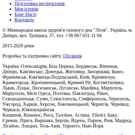
Підготовка інструкторів
Моя історія
Блог Насті
Контакти
©
Міжнародна школа здоров'я тазового дна "Леля".
Українa, м.
Дніпро, вул. Троїцька, 37, тел. +38 067 631 11 94
2015-2026 роки
Розробка та підтримка сайту
1Позиція
Україна: Олександрія, Біла Церква, Бердянськ, Вінниця,
Дніпро, Кам'янське, Донецьк, Житомир, Запоріжжя, Івано-
Франківськ, Кам'янець-Подільський, Київ, Кременчук,
Краматорськ, Кропивницький, Кривий Ріг, Костянтинівка,
Львів, Луцьк, Лисичанськ, Луганськ, Макіївка, Маріупіль,
Маріуполь, Мелі Одеса, Полтава, Павлоград, Рівне,
Сєвєродонецьк, Суми, Севастополь, Сімферополь, Тернопіль,
Ужгород, Харків, Херсон, Хмельницький, Чернігів, Чернівці,
Черкаси, Южноукраїнськ
Кишинів, Вільнюс, Рига, Таллінн, Астана, Тбілісі, Баку,
Єреван, Прага, Варшава, Берлін, Відень, Париж, Рим, Мадрид,
Лісабон, Лондон, Тель-Авів, Торонто, Нью-Йорк