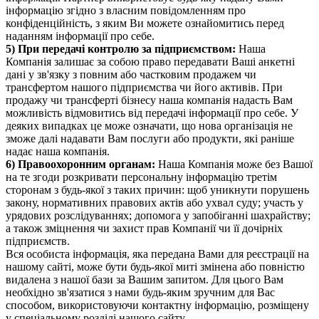
інформацію згідно з власним повідомленням про
конфіденційність, з яким Ви можете ознайомитись перед
наданням інформації про себе.
5) При передачі контролю за підприємством:
Наша
Компанія залишає за собою право передавати Ваші анкетні
дані у зв'язку з повним або частковим продажем чи
трансфертом нашого підприємства чи його активів. При
продажу чи трансферті бізнесу наша компанія надасть Вам
можливість відмовитись від передачі інформації про себе. У
деяких випадках це може означати, що нова організація не
зможе далі надавати Вам послуги або продукти, які раніше
надає наша компанія.
6) Правоохоронним органам:
Наша Компанія може без Вашої
на те згоди розкривати персональну інформацію третім
сторонам з будь-якої з таких причин: щоб уникнути порушень
закону, нормативних правових актів або ухвал суду; участь у
урядових розслідуваннях; допомога у запобіганні шахрайству;
а також зміцнення чи захист прав Компанії чи її дочірніх
підприємств.
Вся особиста інформація, яка передана Вами для реєстрації на
нашому сайті, може бути будь-якої миті змінена або повністю
видалена з нашої бази за Вашим запитом. Для цього Вам
необхідно зв'язатися з нами будь-яким зручним для Вас
способом, використовуючи контактну інформацію, розміщену
у спеціальному розділі нашого сайту.