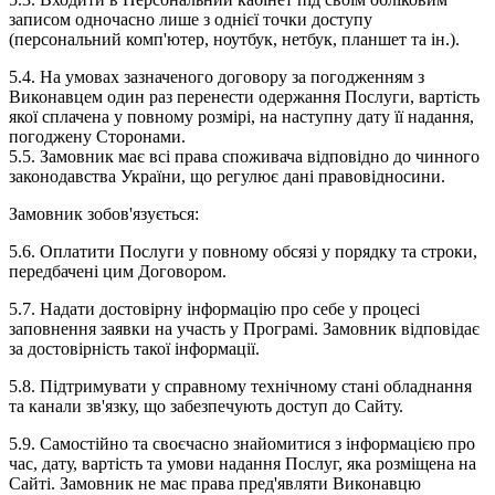
записом одночасно лише з однієї точки доступу
(персональний комп'ютер, ноутбук, нетбук, планшет та ін.).
5.4. На умовах зазначеного договору за погодженням з
Виконавцем один раз перенести одержання Послуги, вартість
якої сплачена у повному розмірі, на наступну дату її надання,
погоджену Сторонами.
5.5. Замовник має всі права споживача відповідно до чинного
законодавства України, що регулює дані правовідносини.
Замовник зобов'язується:
5.6. Оплатити Послуги у повному обсязі у порядку та строки,
передбачені цим Договором.
5.7. Надати достовірну інформацію про себе у процесі
заповнення заявки на участь у Програмі. Замовник відповідає
за достовірність такої інформації.
5.8. Підтримувати у справному технічному стані обладнання
та канали зв'язку, що забезпечують доступ до Сайту.
5.9. Самостійно та своєчасно знайомитися з інформацією про
час, дату, вартість та умови надання Послуг, яка розміщена на
Сайті. Замовник не має права пред'являти Виконавцю