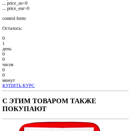
... price_us>0
... price_eur>0
control form:
Осталось:
0
1
день
0
0
часов
0
0
минут
КУПИТЬ КУРС
С ЭТИМ ТОВАРОМ ТАКЖЕ
ПОКУПАЮТ