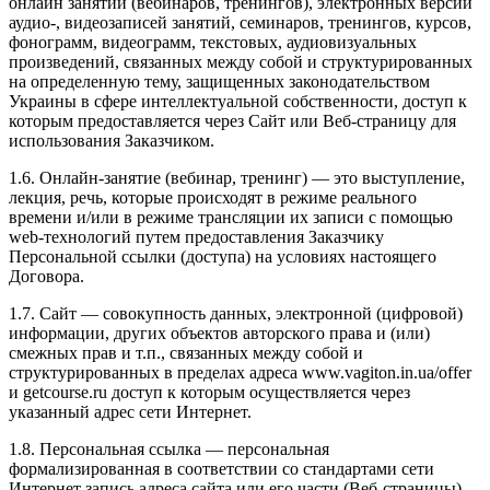
онлайн занятий (вебинаров, тренингов), электронных версий
аудио-, видеозаписей занятий, семинаров, тренингов, курсов,
фонограмм, видеограмм, текстовых, аудиовизуальных
произведений, связанных между собой и структурированных
на определенную тему, защищенных законодательством
Украины в сфере интеллектуальной собственности, доступ к
которым предоставляется через Сайт или Веб-страницу для
использования Заказчиком.
1.6. Онлайн-занятие (вебинар, тренинг) — это выступление,
лекция, речь, которые происходят в режиме реального
времени и/или в режиме трансляции их записи с помощью
web-технологий путем предоставления Заказчику
Персональной ссылки (доступа) на условиях настоящего
Договора.
1.7. Сайт — совокупность данных, электронной (цифровой)
информации, других объектов авторского права и (или)
смежных прав и т.п., связанных между собой и
структурированных в пределах адреса www.vagiton.in.ua/offer
и getcourse.ru доступ к которым осуществляется через
указанный адрес сети Интернет.
1.8. Персональная ссылка — персональная
формализированная в соответствии со стандартами сети
Интернет запись адреса сайта или его части (Веб-страницы),