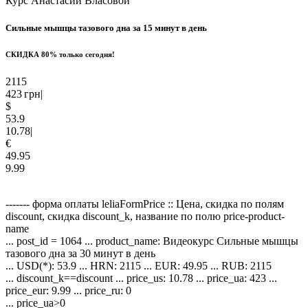
Курс Анастасии Власовой
Сильные мышцы
тазового дна
за 15 минут в день
СКИДКА
80%
только сегодня!
2115
423
грн
|
$
53.9
10.78
|
€
49.95
9.99
------- форма оплаты leliaFormPrice :: Цена, скидка по полям
discount, скидка discount_k, название по полю price-product-
name
... post_id = 1064 ... product_name: Видеокурс Сильные мышцы
тазового дна за 30 минут в день
... USD(*): 53.9 ... HRN: 2115 ... EUR: 49.95 ... RUB: 2115
... discount_k==discount ... price_us: 10.78 ... price_ua: 423 ...
price_eur: 9.99 ... price_ru: 0
... price_ua>0