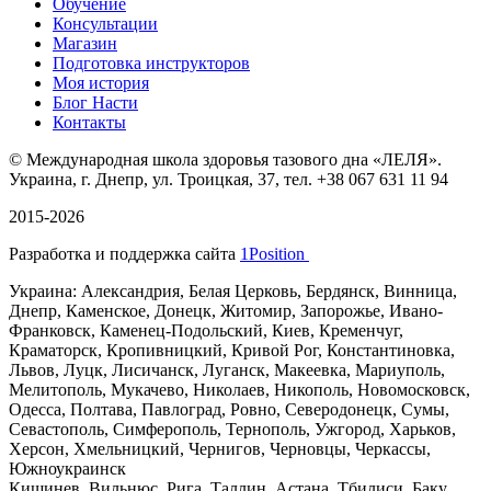
Обучение
Консультации
Магазин
Подготовка инструкторов
Моя история
Блог Насти
Контакты
©
Международная школа здоровья тазового дна «ЛЕЛЯ».
Украина, г. Днепр, ул. Троицкая, 37, тел. +38 067 631 11 94
2015-2026
Разработка и поддержка сайта
1Position
Украина: Александрия, Белая Церковь, Бердянск, Винница,
Днепр, Каменское, Донецк, Житомир, Запорожье, Ивано-
Франковск, Каменец-Подольский, Киев, Кременчуг,
Краматорск, Кропивницкий, Кривой Рог, Константиновка,
Львов, Луцк, Лисичанск, Луганск, Макеевка, Мариуполь,
Мелитополь, Мукачево, Николаев, Никополь, Новомосковск,
Одесса, Полтава, Павлоград, Ровно, Северодонецк, Сумы,
Севастополь, Симферополь, Тернополь, Ужгород, Харьков,
Херсон, Хмельницкий, Чернигов, Черновцы, Черкассы,
Южноукраинск
Кишинев, Вильнюс, Рига, Таллин, Астана, Тбилиси, Баку,