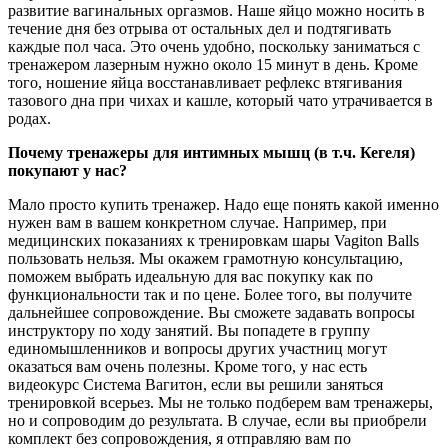
развитие вагинальных оргазмов. Наше яйцо можно носить в
течение дня без отрыва от остальных дел и подтягивать
каждые пол часа. Это очень удобно, поскольку заниматься с
тренажером лазерным нужно около 15 минут в день. Кроме
того, ношение яйца восстанавливает рефлекс втягивания
тазового дна при чихах и кашле, который чато утрачивается в
родах.
Почему тренажеры для интимных мышц (в т.ч. Кегеля)
покупают у нас?
Мало просто купить тренажер. Надо еще понять какой именно
нужен вам в вашем конкретном случае. Например, при
медицинских показаниях к тренировкам шары Vagiton Balls
пользовать нельзя. Мы окажем грамотную консультацию,
поможем выбрать идеальную для вас покупку как по
функциональности так и по цене. Более того, вы получите
дальнейшее сопровождение. Вы сможете задавать вопросы
инструктору по ходу занятий. Вы попадете в группу
единомышленников и вопросы других участниц могут
оказаться вам очень полезны. Кроме того, у нас есть
видеокурс Система Вагитон, если вы решили заняться
тренировкой всерьез. Мы не только подберем вам тренажеры,
но и сопроводим до результата. В случае, если вы приобрели
комплект без сопровождения, я отправляю вам по