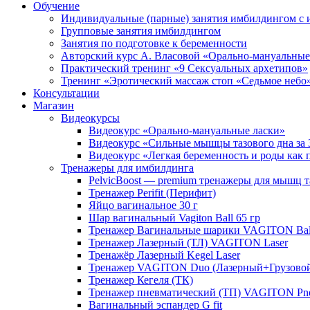
Обучение
Индивидуальные (парные) занятия имбилдингом с 
Групповые занятия имбилдингом
Занятия по подготовке к беременности
Авторский курс А. Власовой «Орально-мануальные
Практический тренинг «9 Сексуальных архетипов»
Тренинг «Эротический массаж стоп «Седьмое небо
Консультации
Магазин
Видеокурсы
Видеокурс «Орально-мануальные ласки»
Видеокурс «Сильные мышцы тазового дна за 
Видеокурс «Легкая б еременность и роды как 
Тренажеры для имбилдинга
PelvicBoost — premium тренажеры для мышц т
Тренажер Perifit (Перифит)
Яйцо вагинальное 30 г
Шар вагинальный Vagiton Ball 65 гр
Тренажер Вагинальные шарики VAGITON Bal
Тренажер Лазерный (ТЛ) VAGITON Laser
Тренажёр Лазерный Kegel Laser
Тренажер VAGITON Duo (Лазерный+Грузово
Тренажер Кегеля (ТК)
Тренажер пневматический (ТП) VAGITON P
Вагинальный эспандер G fit