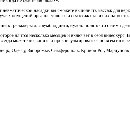
икогда не будете «во льдах».
пневматической насадки вы сможете выполнять массаж для верх
лучаях опущений органов малого таза массаж ставит их на место.
ить тренажеры для вумбилдинга, нужно понять что с ними делать
 которое длится несколько месяцев и включает в себя видеокурс. 
 всегда можете позвонить и проконсультироваться по всем инте
онецк, Одессу, Запорожье, Симферополь, Кривой Рог, Мариуполь