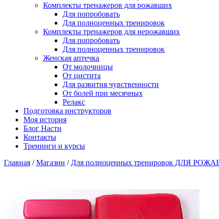
Комплекты тренажеров для рожавших
Для попробовать
Для полноценных тренировок
Комплекты тренажеров для нерожавших
Для попробовать
Для полноценных тренировок
Женская аптечка
От молочницы
От цистита
Для развития чувственности
От болей при месячных
Релакс
Подготовка инструкторов
Моя история
Блог Насти
Контакты
Тренинги и курсы
Главная
/
Магазин
/
Для полноценных тренировок ДЛЯ РО