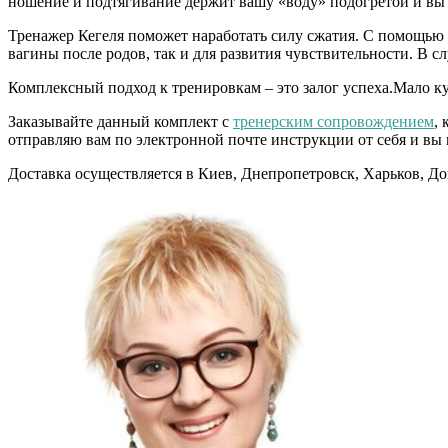
ношение и подтягивание держит вашу «воду» подогретой и вы н
Тренажер Кегеля поможет наработать силу сжатия. С помощью 
вагины после родов, так и для развития чувствительности. В с
Комплексный подход к тренировкам – это залог успеха.Мало куп
Заказывайте данный комплект с
тренерским сопровождением
,
отправляю вам по электронной почте инструкции от себя и вы
Доставка осуществляется в Киев, Днепропетровск, Харьков, Д