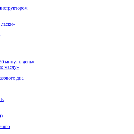
инструктором
 ласки»
»
30 минут в день»
по маслу»
азового дна
ls
й)
neumo