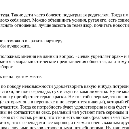
уда. Такие дети часто болеют, подыгрывая родителям. Тогда им 
охо себя ведет. Можно объединить усилия, ругая его, есть совме
снять отношения, лучше засесть за телевизор, почитать новости
е возможно выразить партнеру.
обы лучше жить.
оложных мнения на данный вопрос. «Левак укрепляет брак» и мн
ается в морально-этические представления общества, да и тому
оборот.
ь не на пустом месте.
 по поводу невозможности удовлетворить какую-нибудь потребн
 стихи, не поет серенады, сух и скуп на комплименты. Ну не мож
оньку приобретает серые краски. Не то чтобы черные, это не пов
 которым она в переписке и не встретится никогда), который ей 
 согласится. Тогда ее потребность будет удовлетворена и она буд
ны не согласится на секс, реальный чел устанет петь серенады и
себя от счастья, решит, что это и есть любовь (реальный чел тож
ется, что с серенадами все хорошо, а с чем-то очень важным дру
урра с другими неудовлетворенными потребностями. Ну, или если 