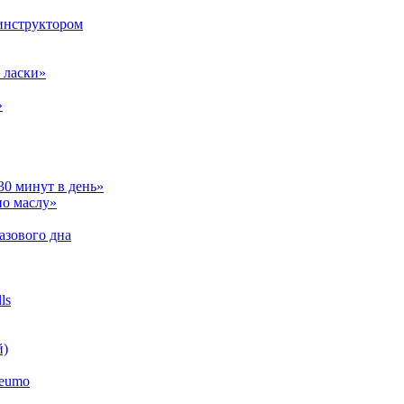
инструктором
 ласки»
»
30 минут в день»
по маслу»
азового дна
ls
й)
neumo