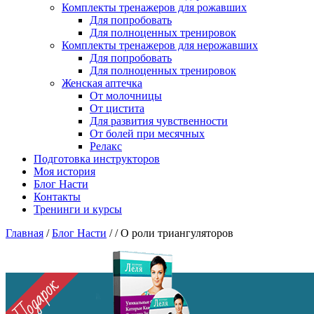
Комплекты тренажеров для рожавших
Для попробовать
Для полноценных тренировок
Комплекты тренажеров для нерожавших
Для попробовать
Для полноценных тренировок
Женская аптечка
От молочницы
От цистита
Для развития чувственности
От болей при месячных
Релакс
Подготовка инструкторов
Моя история
Блог Насти
Контакты
Тренинги и курсы
Главная
/
Блог Насти
/
/
О роли триангуляторов