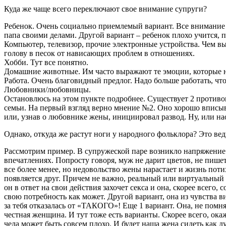
Куда же чаще всего переключают свое внимание супруги?
Ребенок. Очень социально приемлемый вариант. Все внимание т
папа своими делами. Другой вариант – ребенок плохо учится, пл
Компьютер, телевизор, прочие электронные устройства. Чем выя
голову в песок от нависающих проблем в отношениях.
Хобби. Тут все понятно.
Домашние животные. Им часто выражают те эмоции, которые н
Работа. Очень благовидный предлог. Надо больше работать, чт
Любовники/любовницы.
Остановлюсь на этом пункте подробнее. Существует 2 противоп
семьи. На первый взгляд верно мнение №2. Оно хорошо вписыв
или, узнав о любовнике жены, инициировал развод. Ну, или на
Однако, откуда же растут ноги у народного фольклора? Это вед
Рассмотрим пример. В супружеской паре возникло напряжение
впечатлениях. Попросту говоря, муж не дарит цветов, не пишет
все более менее, но недовольство жены нарастает и жизнь потих
появляется друг. Причем не важно, реальный или виртуальный (с
он в ответ на свои действия захочет секса и она, скорее всего,
свою потребность как может. Другой вариант, она из чувства ви
за тебя отказалась от «ТАКОГО»! Еще 1 вариант. Она, не помня 
честная женщина. И тут тоже есть варианты. Скорее всего, окаж
чела может быть совсем плохо. И будет наша жена сидеть как д