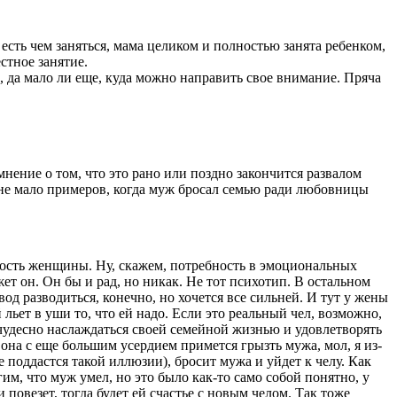
есть чем заняться, мама целиком и полностью занята ребенком,
стное занятие.
, да мало ли еще, куда можно направить свое внимание. Пряча
ение о том, что это рано или поздно закончится развалом
 не мало примеров, когда муж бросал семью ради любовницы
ость женщины. Ну, скажем, потребность в эмоциональных
ет он. Он бы и рад, но никак. Не тот психотип. В остальном
од разводиться, конечно, но хочется все сильней. И тут у жены
льет в уши то, что ей надо. Если это реальный чел, возможно,
ет чудесно наслаждаться своей семейной жизнью и удовлетворять
 она с еще большим усердием примется грызть мужа, мол, я из-
е поддастся такой иллюзии), бросит мужа и уйдет к челу. Как
гим, что муж умел, но это было как-то само собой понятно, у
повезет, тогда будет ей счастье с новым челом. Так тоже