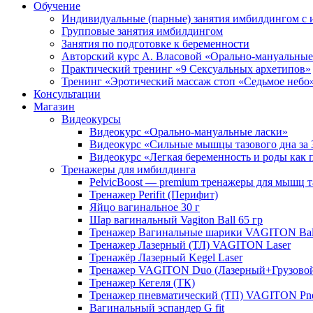
Обучение
Индивидуальные (парные) занятия имбилдингом с 
Групповые занятия имбилдингом
Занятия по подготовке к беременности
Авторский курс А. Власовой «Орально-мануальные
Практический тренинг «9 Сексуальных архетипов»
Тренинг «Эротический массаж стоп «Седьмое небо
Консультации
Магазин
Видеокурсы
Видеокурс «Орально-мануальные ласки»
Видеокурс «Сильные мышцы тазового дна за 
Видеокурс «Легкая б еременность и роды как 
Тренажеры для имбилдинга
PelvicBoost — premium тренажеры для мышц т
Тренажер Perifit (Перифит)
Яйцо вагинальное 30 г
Шар вагинальный Vagiton Ball 65 гр
Тренажер Вагинальные шарики VAGITON Bal
Тренажер Лазерный (ТЛ) VAGITON Laser
Тренажёр Лазерный Kegel Laser
Тренажер VAGITON Duo (Лазерный+Грузово
Тренажер Кегеля (ТК)
Тренажер пневматический (ТП) VAGITON P
Вагинальный эспандер G fit