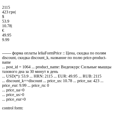
2115
423
грн
|
$
53.9
10.78
|
€
49.95
9.99
------- форма оплаты leliaFormPrice :: Цена, скидка по полям
discount, скидка discount_k, название по полю price-product-
name
... post_id = 1064 ... product_name: Видеокурс Сильные мышцы
тазового дна за 30 минут в день
... USD(*): 53.9 ... HRN: 2115 ... EUR: 49.95 ... RUB: 2115
... discount_k==discount ... price_us: 10.78 ... price_ua: 423 ...
price_eur: 9.99 ... price_ru: 0
... price_ua>0
... price_us>0
... price_eur>0
control form: