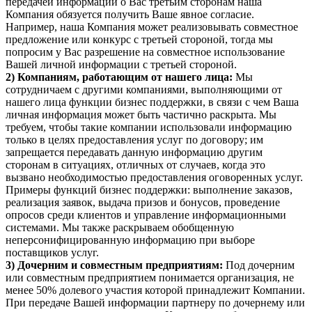
передачей информации о Вас третьим сторонам наша
Компания обязуется получить Ваше явное согласие.
Например, наша Компания может реализовывать совместное
предложение или конкурс с третьей стороной, тогда мы
попросим у Вас разрешение на совместное использование
Вашей личной информации с третьей стороной.
2) Компаниям, работающим от нашего лица:
Мы
сотрудничаем с другими компаниями, выполняющими от
нашего лица функции бизнес поддержки, в связи с чем Ваша
личная информация может быть частично раскрыта. Мы
требуем, чтобы такие компании использовали информацию
только в целях предоставления услуг по договору; им
запрещается передавать данную информацию другим
сторонам в ситуациях, отличных от случаев, когда это
вызвано необходимостью предоставления оговоренных услуг.
Примеры функций бизнес поддержки: выполнение заказов,
реализация заявок, выдача призов и бонусов, проведение
опросов среди клиентов и управление информационными
системами. Мы также раскрываем обобщенную
неперсонифицированную информацию при выборе
поставщиков услуг.
3) Дочерним и совместным предприятиям:
Под дочерним
или совместным предприятием понимается организация, не
менее 50% долевого участия которой принадлежит Компании.
При передаче Вашей информации партнеру по дочернему или