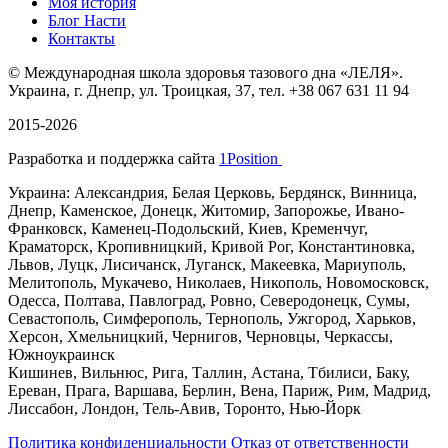
Моя история
Блог Насти
Контакты
©
Международная школа здоровья тазового дна «ЛЕЛЯ».
Украина, г. Днепр, ул. Троицкая, 37, тел. +38 067 631 11 94
2015-2026
Разработка и поддержка сайта
1Position
Украина: Александрия, Белая Церковь, Бердянск, Винница,
Днепр, Каменское, Донецк, Житомир, Запорожье, Ивано-
Франковск, Каменец-Подольский, Киев, Кременчуг,
Краматорск, Кропивницкий, Кривой Рог, Константиновка,
Львов, Луцк, Лисичанск, Луганск, Макеевка, Мариуполь,
Мелитополь, Мукачево, Николаев, Никополь, Новомосковск,
Одесса, Полтава, Павлоград, Ровно, Северодонецк, Сумы,
Севастополь, Симферополь, Тернополь, Ужгород, Харьков,
Херсон, Хмельницкий, Чернигов, Черновцы, Черкассы,
Южноукраинск
Кишинев, Вильнюс, Рига, Таллин, Астана, Тбилиси, Баку,
Ереван, Прага, Варшава, Берлин, Вена, Париж, Рим, Мадрид,
Лиссабон, Лондон, Тель-Авив, Торонто, Нью-Йорк
Политика конфиденциальности
Отказ от ответственности