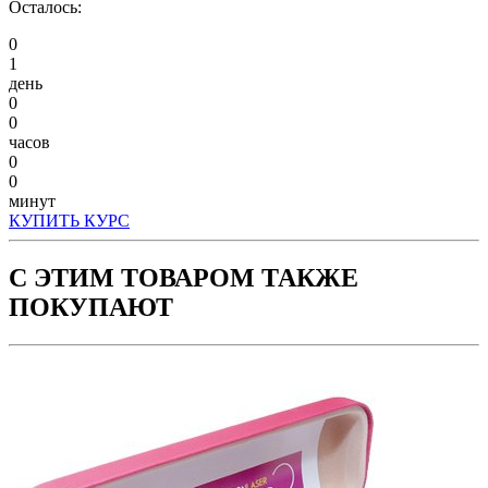
Осталось:
0
1
день
0
0
часов
0
0
минут
КУПИТЬ КУРС
С ЭТИМ ТОВАРОМ ТАКЖЕ
ПОКУПАЮТ