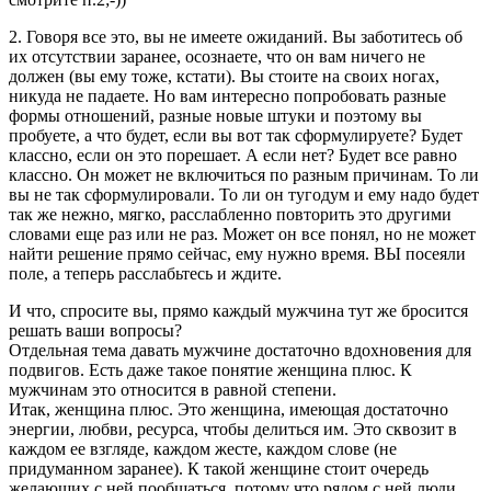
2. Говоря все это, вы не имеете ожиданий. Вы заботитесь об
их отсутствии заранее, осознаете, что он вам ничего не
должен (вы ему тоже, кстати). Вы стоите на своих ногах,
никуда не падаете. Но вам интересно попробовать разные
формы отношений, разные новые штуки и поэтому вы
пробуете, а что будет, если вы вот так сформулируете? Будет
классно, если он это порешает. А если нет? Будет все равно
классно. Он может не включиться по разным причинам. То ли
вы не так сформулировали. То ли он тугодум и ему надо будет
так же нежно, мягко, расслабленно повторить это другими
словами еще раз или не раз. Может он все понял, но не может
найти решение прямо сейчас, ему нужно время. ВЫ посеяли
поле, а теперь расслабьтесь и ждите.
И что, спросите вы, прямо каждый мужчина тут же бросится
решать ваши вопросы?
Отдельная тема давать мужчине достаточно вдохновения для
подвигов. Есть даже такое понятие женщина плюс. К
мужчинам это относится в равной степени.
Итак, женщина плюс. Это женщина, имеющая достаточно
энергии, любви, ресурса, чтобы делиться им. Это сквозит в
каждом ее взгляде, каждом жесте, каждом слове (не
придуманном заранее). К такой женщине стоит очередь
желающих с ней пообщаться, потому что рядом с ней люди