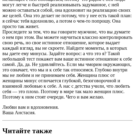
могут легче и быстрей реализовывать задуманное, с ней
можно оставаться собой, она вдохновит на реализацию своих
же целей. Она это делает не потому, что у нее есть такой план:
я сейчас тебя вдохновлю, а потом о чем-то попрошу. Она
просто так живет.
Проследите за тем, что вы говорите мужчине, что вы думаете
о нем при этом. Вы можете научиться классно контролировать
свою речь, но свое истинное отношение, которое выдает
каждый взгляд, вы не скроете. Найдите моменты, в которых
вы даете ему минусы. Задайте вопрос: а что это я? Такой
небольшой тест покажет вам ваше истинное отношение к себе
самой. Да, да. Не удивляйтесь. Если мы чморим окружающих,
это означает, что мы и к себе так относимся. Глубоко внутри
мы не любим и не принимаем себя. Женщина плюс от
женщины минус отличается глубокой, безоговорочной и
взаимной любовью к себе. А нас с детства учили, что любить
себя — это плохо. Поэтому в мире так мало женщин плюс.
Поэтому к ним стоят очереди. Чего и вам желаю.
Любви вам и вдохновения.
Ваша Анстасия.
Читайте также