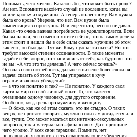
Понимать, чего хочешь. Казалось бы, что может быть проще?
Ан нет. Вспомните какой-то случай из последних, когда вы
«пили кровь» из мужчины. А теперь по-честному. Вам нужна
была его кровь? Уверена, что нет. Вам нужна была
компенсация за проступок. Или еще что-то, чего он не давал.
Какая –то очень важная потребность не удовлетворяется. Если
бы вы нашли, чего именно хотите сейчас, что на самом деле за
этим стоит и нашли бы в себе силы сказать мужчине об этом
как есть, он был дал. Тут же. Кому нужна эта пытка? Но это
требует высокой степени осознанности. В такие моменты
задайте себе вопрос, отстранившись от себя, как будто вы это
не вы: «А что это ты делаешь? А чего сейчас хочешь?».
Осознав свою потребность, дальше стоит еще более сложная
задача: сказать об этом. Тут мы упираемся в кучу
ограничивающих убеждений:
— а что не понятно и так? — Не понятно. У каждого своя
картина мира и свой личный опыт. То, что кажется
очевидным одному человеку, для другого откровение.
Особенно, когда речь про мужчину и женщину.
— О боже, как же об этом сказать, это же стыдно. О таких
вещах, не принято говорить, мужчина или сам догадается или
все, тупик. Это может касаться как интимно-сексуальных
вопросов, так и материально –финансовых. Да в принципе
чего угодно. У всех свои тараканы. Помните, нет
неправильных вопросов, есть ограничивающие убеждения.