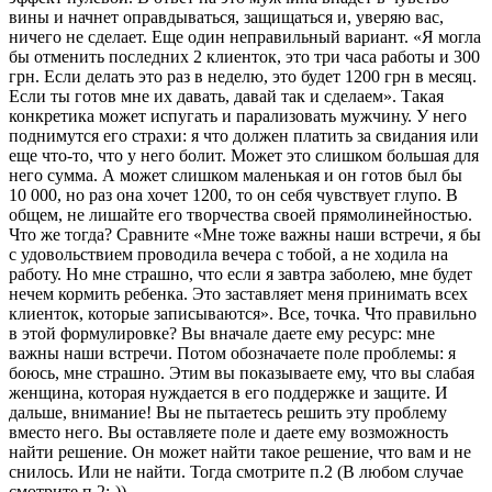
вины и начнет оправдываться, защищаться и, уверяю вас,
ничего не сделает. Еще один неправильный вариант. «Я могла
бы отменить последних 2 клиенток, это три часа работы и 300
грн. Если делать это раз в неделю, это будет 1200 грн в месяц.
Если ты готов мне их давать, давай так и сделаем». Такая
конкретика может испугать и парализовать мужчину. У него
поднимутся его страхи: я что должен платить за свидания или
еще что-то, что у него болит. Может это слишком большая для
него сумма. А может слишком маленькая и он готов был бы
10 000, но раз она хочет 1200, то он себя чувствует глупо. В
общем, не лишайте его творчества своей прямолинейностью.
Что же тогда? Сравните «Мне тоже важны наши встречи, я бы
с удовольствием проводила вечера с тобой, а не ходила на
работу. Но мне страшно, что если я завтра заболею, мне будет
нечем кормить ребенка. Это заставляет меня принимать всех
клиенток, которые записываются». Все, точка. Что правильно
в этой формулировке? Вы вначале даете ему ресурс: мне
важны наши встречи. Потом обозначаете поле проблемы: я
боюсь, мне страшно. Этим вы показываете ему, что вы слабая
женщина, которая нуждается в его поддержке и защите. И
дальше, внимание! Вы не пытаетесь решить эту проблему
вместо него. Вы оставляете поле и даете ему возможность
найти решение. Он может найти такое решение, что вам и не
снилось. Или не найти. Тогда смотрите п.2 (В любом случае
смотрите п.2;-))