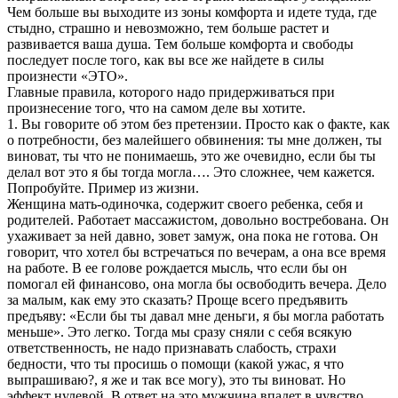
Чем больше вы выходите из зоны комфорта и идете туда, где
стыдно, страшно и невозможно, тем больше растет и
развивается ваша душа. Тем больше комфорта и свободы
последует после того, как вы все же найдете в силы
произнести «ЭТО».
Главные правила, которого надо придерживаться при
произнесение того, что на самом деле вы хотите.
1. Вы говорите об этом без претензии. Просто как о факте, как
о потребности, без малейшего обвинения: ты мне должен, ты
виноват, ты что не понимаешь, это же очевидно, если бы ты
делал вот это я бы тогда могла…. Это сложнее, чем кажется.
Попробуйте. Пример из жизни.
Женщина мать-одиночка, содержит своего ребенка, себя и
родителей. Работает массажистом, довольно востребована. Он
ухаживает за ней давно, зовет замуж, она пока не готова. Он
говорит, что хотел бы встречаться по вечерам, а она все время
на работе. В ее голове рождается мысль, что если бы он
помогал ей финансово, она могла бы освободить вечера. Дело
за малым, как ему это сказать? Проще всего предъявить
предъяву: «Если бы ты давал мне деньги, я бы могла работать
меньше». Это легко. Тогда мы сразу сняли с себя всякую
ответственность, не надо признавать слабость, страхи
бедности, что ты просишь о помощи (какой ужас, я что
выпрашиваю?, я же и так все могу), это ты виноват. Но
эффект нулевой. В ответ на это мужчина впадет в чувство